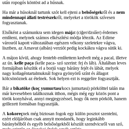
után ropogós köntöst ad a húsnak.
Ha már a húsoknál tartunk szót kell ejteni a
belsőségek
ről és a
nem
mindennapi állati testrészek
ről, melyeket a törökök szívesen
fogyasztanak.
Elsőként a számunkra sem idegen
máj
at (ciğer/dzsííer) érdemes
említeni, melynek számos elkészítési módja létezik. Az Edirne
városról kapott változatában egészen vékony szeletekre vágva,
lisztben, az Arnavut (albán) verziót pedig kockákra vágva sütik ki.
A májon kívül, ahogy fentebb említettem kedvelt még a pacal, illetve
az ún.
kelle paça
(kelle paca- szó szerint: fej és láb). Általában leves
formájában készítik el a borjú vagy bárány fejét és lábát, melyek
nagy kollagéntartalmuknál fogva gyönyörű színt és állagot
kölcsönöznek az ételnek. Sok helyen ezt is reggelire fogyasztják.
Bár a
bikatöke (koç yumurtası
/kocs jumurtasi) pörkölttel talán ma
már kevesebben találkoznak itthon, mégis még egy közös pont a
török konyhával, annyi megjegyzéssel, hogy ők nem pörkölt, hanem
grillezett formában fogyasztják.
A
kokoreç
nek még biztosan fogok egy külön posztot szentelni,
ezért elöljáróban csak annyit mondanék, hogy leginkább
báránybélből és egyéb belsőségekből készült szendvicsről van szó,