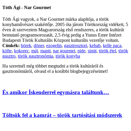
Tóth Ági - Nar Gourmet
Tóth Ági vagyok, a Nar Gourmet márka alapítója, a török
konyhaművészet szakértője. 2005 óta járom Törökország vidékeit, 5
éven át szerveztem Magyarország első rendszeres, a török kultúrát
bemutató programsorozatát, 2,5 évig pedig a Yunus Emre Intézet
Budapesti Török Kulturális Központ kulturális vezetője voltam.
Címkék:
börek
,
döner
,
ezogelin
,
gasztrosztori
,
kebab
,
kelle paca
,
köfte
,
kokorec
,
máj
,
manti
,
nar gourmet
,
pide
,
simit
,
török étel
,
török
gasztro
,
török gasztronómia
,
török konyha
Ha szeretnél még többet megtudni a török kultúráról és
gasztronómiáról, olvasd el a korábbi blogbejegyzéseimet!
És amikor İskenderrel egymásra találtunk…
Töltsük fel a kamrát – török tartósítási módszerek