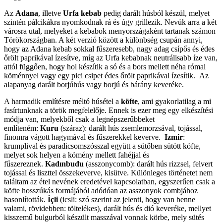
Az
Adana
, illetve
Urfa kebab
pedig darált húsból készül, melyet
szintén pálcikákra nyomkodnak rá és úgy grillezik. Nevük arra a két
városra utal, melyeket a kebabok menyországaként tartanak számon
Törökországban. A két verzió között a különbség csupán annyi,
hogy az Adana kebab sokkal fűszeresebb, nagy adag csípős és édes
őrölt paprikával ízesítve, míg az Urfa kebabnak neutrálisabb íze van,
attól függően, hogy hol készítik a só és a bors mellett néha római
köménnyel vagy egy pici csipet édes őrölt paprikával ízesítik. Az
alapanyag darált borjúhús vagy borjú és bárány keveréke.
A harmadik említésre méltó húsétel a
köfte
, ami gyakorlatilag a mi
fasírtunknak a török megfelelője. Ennek is ezer meg egy elkészítési
módja van, melyekből csak a legnépszerűbbeket
említeném:
Kuru
(száraz): darált hús zsemlemorzsával, tojással,
finomra vágott hagymával és fűszerekkel keverve.
Izmir
:
krumplival és paradicsomszósszal együtt a sütőben sütött köfte,
melyet sok helyen a kömény mellett fahéjjal és
fűszereznek.
Kadınbudu
(asszonycomb): darált hús rizzsel, felvert
tojással és liszttel összekeverve, kisütve. Különleges történetet nem
találtam az étel nevének eredetével kapcsolatban, egyszerűen csak a
köfte hosszúkás formájából adódóan az asszonyok combjához
hasonlították.
İçli
(icsli: szó szerint az jelenti, hogy van benne
valami, rövidebben: töltelékes), darált hús és dió keveréke, mellyet
kisszemű bulgurból készült masszával vonnak körbe, mely sütés