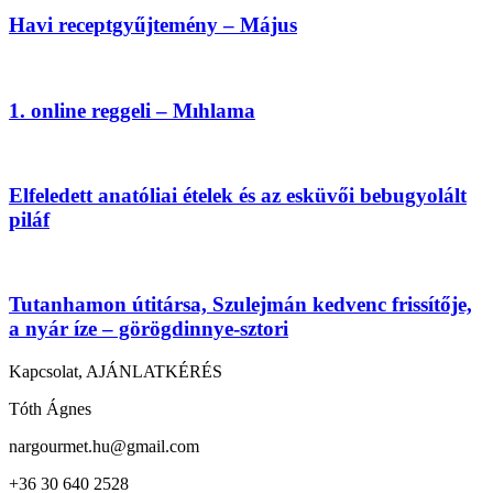
Havi receptgyűjtemény – Május
1. online reggeli – Mıhlama
Elfeledett anatóliai ételek és az esküvői bebugyolált
piláf
Tutanhamon útitársa, Szulejmán kedvenc frissítője,
a nyár íze – görögdinnye-sztori
Kapcsolat, AJÁNLATKÉRÉS
Tóth Ágnes
nargourmet.hu@gmail.com
+36 30 640 2528