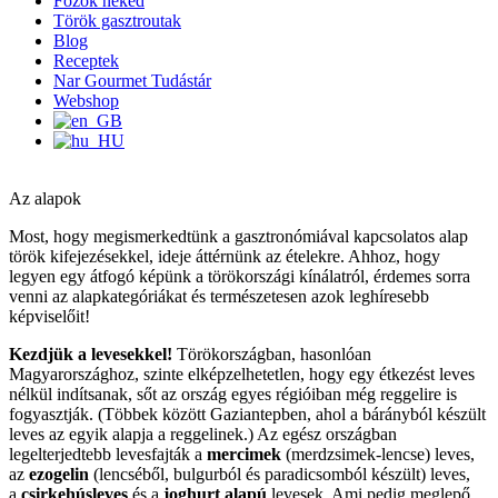
Főzök neked
Török gasztroutak
Blog
Receptek
Nar Gourmet Tudástár
Webshop
Az alapok
Most, hogy megismerkedtünk a gasztronómiával kapcsolatos alap
török kifejezésekkel, ideje áttérnünk az ételekre. Ahhoz, hogy
legyen egy átfogó képünk a törökországi kínálatról, érdemes sorra
venni az alapkategóriákat és természetesen azok leghíresebb
képviselőit!
Kezdjük a levesekkel!
Törökországban, hasonlóan
Magyarországhoz, szinte elképzelhetetlen, hogy egy étkezést leves
nélkül indítsanak, sőt az ország egyes régióiban még reggelire is
fogyasztják. (Többek között Gaziantepben, ahol a bárányból készült
leves az egyik alapja a reggelinek.) Az egész országban
legelterjedtebb levesfajták a
mercimek
(merdzsimek-lencse) leves,
az
ezogelin
(lencséből, bulgurból és paradicsomból készült) leves,
a
csirkehúsleves
és a
joghurt alapú
levesek. Ami pedig meglepő