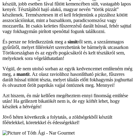
készült, jobb esetben fával fűtött kemencében sült, vastagabb lapos
kenyér. Tésztájából hajó alakú, magyar nevén “török pizzát”
készítenek. Természetesen itt el kell felejtenünk a pizzához kötött
asszociációinkat, mint a bazsalikom, paradicsomszósz vagy
mozzarella. Itt csakis keleties fűszerezésű darált hússal, fehér sajttal
vagy fokhagymán pirított spenóttal fogunk találkozni.
És persze ne feledkezzünk meg a
simit
ről sem, a szezámmagos
gyűrűről, melyet fillérekért szerezhetünk be bármelyik utcasarkon
Törökországban és az egyéb pogácsákról és kelt tésztákról sem,
melyeknek sora végeláthatatlan!
Végül, de nem utolsó sorban az egyik kedvencemet említeném még
meg, a
manti
t. Az olasz raviolihoz hasonlítható picike, fűszeres
darált hússal töltött tészta, melyet tálalás előtt fokhagymás joghurttal
és olvasztott őrölt paprikás vajjal öntöznek meg. Mennyei!
Azt hiszem, én már kellően megéheztem ennyi finomság említése
után! Ha grillezett bikatökét nem is, de egy köftét lehet, hogy
készítek a hétvégén!
Jövő héten következik a folytatás, a zöldségekből készült
főételekkel, köretekkel és édességekkel!