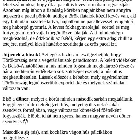
lehet számunkra, hogy ők a pacalt is leves formában fogyasztják.
Azonban míg itthon a fiatalság körében napjainkban nem annyira
népszerű a pacal pörkölt, addig a török fiatalok közül kevés van, aki
egy buli után hazafelé tartva, hajnalban ne pacallevessel nyugtatná
meg háborgó gyomrát. A levest fokhagymaolajjal, ecettel és még
fortyogóan forró vajjal megöntözve tálalják. Aki mindenképp
megkóstolná, de ódzkodik az ízétől, kérjen egy extra adag chillit a
tetejére, mellyel kicsit háttérbe szoríthatja az erős pacal ízt.
Jöjjenek a húsok!
Azt egész biztosan leszögezhetjük, hogy
Törökország nem a vegetáriánusok paradicsoma. A keleti vidékeken
és Belső-Anatóliában a hús minden fogásnak meghatározó része és
bár a mediterrán vidékeken sok zöldséget esznek, a hús ott is
megkerülhetetlen. Lássuk először a kebabot, mely egyértelműen
Törökország legnépszerűbb exportcikke és melynek számtalan
változata van:
Első a
döner
, melyet a körút minden második sarkán megtalálunk.
Függőleges rúdra felrétegzett hús, melyet grilleznek és akár
szendvics formájában, vagy változatos köretekkel főételként
fogyasztják. Előbbi tehát nem gyros, hanem magyar nevén döner
szendvics 🙂
Második a
şiş
(sis), ami kockákra vágott hús pálcikákon
meggrillezve.