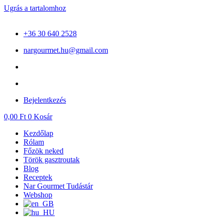
Ugrás a tartalomhoz
+36 30 640 2528
nargourmet.hu@gmail.com
Bejelentkezés
0,00
Ft
0
Kosár
Kezdőlap
Rólam
Főzök neked
Török gasztroutak
Blog
Receptek
Nar Gourmet Tudástár
Webshop