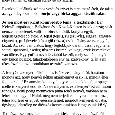
mely szintén az éjszakai ételek egyik sztárja.
Ezenkívül találunk számos vesét és szívet is tartalmazó ételt, de talán
az egyik legbizarrabb a
borjú vagy birka aggyal készült saláta
.
Jöjjön most egy kicsit könnyedebb téma, a tésztafélék!
Bár
Kelet-Európában, a Balkánon és a Közel-Keleten is sok ország saját
nemzeti eledelének vallja, a
börek
a török konyha egyik
legjellegzetesebb étele. A
tepsi
(tepsi),
su
(szu-víz),
sigara
(szigara-
cigaretta),
puf
(leveles) és a
gül
(rózsa) csak néhány az ezeregy fajta
közül. Az azonban biztos, hogy legtöbbjük darált hússal vagy fehér
sajttal, spenóttal, esetleg fűszeres krumplival vagy ezek keverékével
van töltve. Egy
yufka
nevű tésztából készül, mely szintén megér
egy külön posztot, tulajdonképpen egy hajszálvékony, talán a mi
rétestésztánkhoz hasonlítható tésztáról van szó.
A
kenyér
…kenyér nélkül nincs is étkezés, hány török barátom
mondta azt, hogy kenyér nélkül akármennyit eszik is, mindig éhes
fog maradni! Ez annyira komoly, hogy vannak, akik még a spagetti
mellé is kenyeret esznek. Na de milyen is ez a kenyér? Kívül finom
ropogós, belül pedig mennyeien puha fehér kenyér, valóban nem
lehet abbahagyni! Náluk még nem terjedt el annyira a barna, rozs,
teljes kiőrlésű és egyéb egészségesnek mondott kenyerek divatja,
úgyhogy lehetőleg ne diétázós korszakunkban látogassunk ki! 🙂
Természetesen meg kell említeni a
pidé
t, ami egy kelt tésztából