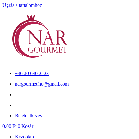
Ugrás a tartalomhoz
+36 30 640 2528
nargourmet.hu@gmail.com
Bejelentkezés
0,00
Ft
0
Kosár
Kezdőlap