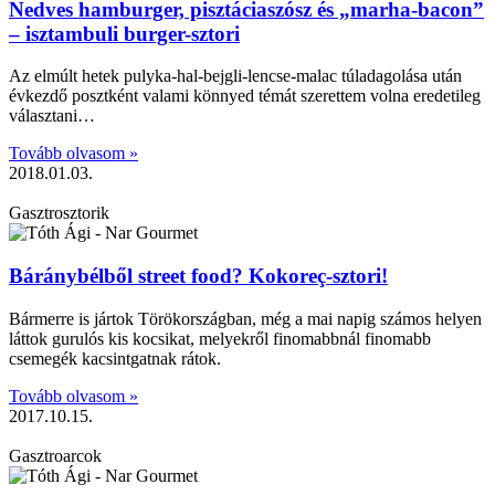
Nedves hamburger, pisztáciaszósz és „marha-bacon”
– isztambuli burger-sztori
Az elmúlt hetek pulyka-hal-bejgli-lencse-malac túladagolása után
évkezdő posztként valami könnyed témát szerettem volna eredetileg
választani…
Tovább olvasom »
2018.01.03.
Gasztrosztorik
Báránybélből street food? Kokoreç-sztori!
Bármerre is jártok Törökországban, még a mai napig számos helyen
láttok gurulós kis kocsikat, melyekről finomabbnál finomabb
csemegék kacsintgatnak rátok.
Tovább olvasom »
2017.10.15.
Gasztroarcok