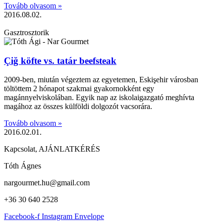
Tovább olvasom »
2016.08.02.
Gasztrosztorik
Çiğ köfte vs. tatár beefsteak
2009-ben, miután végeztem az egyetemen, Eskişehir városban
töltöttem 2 hónapot szakmai gyakornokként egy
magánnyelviskolában. Egyik nap az iskolaigazgató meghívta
magához az összes külföldi dolgozót vacsorára.
Tovább olvasom »
2016.02.01.
Kapcsolat, AJÁNLATKÉRÉS
Tóth Ágnes
nargourmet.hu@gmail.com
+36 30 640 2528
Facebook-f
Instagram
Envelope