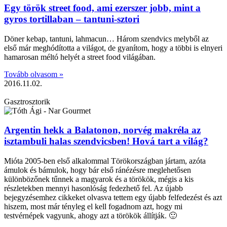
Egy török street food, ami ezerszer jobb, mint a
gyros tortillaban – tantuni-sztori
Döner kebap, tantuni, lahmacun… Három szendvics melyből az
első már meghódította a világot, de gyanítom, hogy a többi is elnyeri
hamarosan méltó helyét a street food világában.
Tovább olvasom »
2016.11.02.
Gasztrosztorik
Argentin hekk a Balatonon, norvég makréla az
isztambuli halas szendvicsben! Hová tart a világ?
Mióta 2005-ben első alkalommal Törökországban jártam, azóta
ámulok és bámulok, hogy bár első ránézésre meglehetősen
különbözőnek tűnnek a magyarok és a törökök, mégis a kis
részletekben mennyi hasonlóság fedezhető fel. Az újabb
bejegyzésemhez cikkeket olvasva tettem egy újabb felfedezést és azt
hiszem, most már tényleg el kell fogadnom azt, hogy mi
testvérnépek vagyunk, ahogy azt a törökök állítják. 🙂