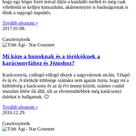
hogy egy bögre forró teával üljön a kandalló mellett és még csak
véletlenül se kelljen kimozdulni, akármennyire is barátságosnak is
tűnik a ragyogó napsütés.
Tovább olvasom »
2017.01.08.
Gasztrosztorik
Mi köze a hunoknak és a törököknek a
karácsonyfához és Jézushoz?
Karácsonyfa, csillogó-villogó díszek a nagyvárosok utcáin, Télapó
és új év. A törökök többsége számára nem igazán tiszta, hogy mi a
különbség a karácsony és az új évi ünnep között, számos család
muszlim létére fát állít, sőt az elvetemültebbek még karácsonyi
dalokat is hallgatnak. 🙂
Tovább olvasom »
2016.12.29.
Gasztrosztorik