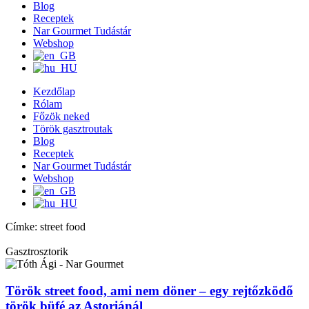
Blog
Receptek
Nar Gourmet Tudástár
Webshop
Kezdőlap
Rólam
Főzök neked
Török gasztroutak
Blog
Receptek
Nar Gourmet Tudástár
Webshop
Címke: street food
Gasztrosztorik
Török street food, ami nem döner – egy rejtőzködő
török büfé az Astoriánál