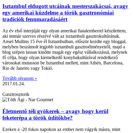
Isztambul eldugott utcáinak mesterszakácsai, avagy
egy amerikai küzdelme a török gasztronómiai
tradíciók fennmaradásáért
Az év első interjúját egy olyan amerikai fiatalemberrel készítettem,
aki immár szerves részévé vált az isztambuli gasztrokultúrának.
Ansel Mullins 15 éve él Isztambulban, először kezdte egy bloggal,
melyben beszámolt legjobb isztambuli gasztroélményeiről, majd a
blog szépen lassan kinőtte magát egy egész vállalkozássá, melynek
fő célja, hogy olyan kiemelkedő konyhakultúrával rendelkező
városokat mutasson be Isztambul mellett, mint Athén, Barcelona,
Rio de Janeiro vagy Tokió.
Tovább olvasom »
2017.01.24.
Gasztrosztorik
Életmentő téli gyökerek – avagy hogy kerül
feketerépa a török üdítőkbe?
Ezeken a -20 fokos napokon az ember nem vágyik másra, mint