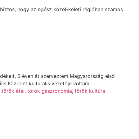
z biztos, hogy az egész közel-keleti régióban számos
idékeit, 5 éven át szerveztem Magyarország első
is Központ kulturális vezetője voltam.
török étel
,
török gaszronómia
,
török kultúra