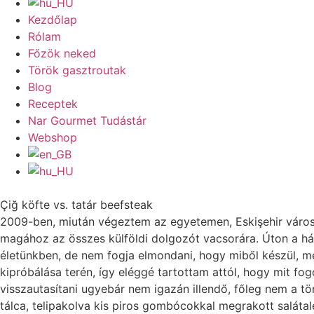
Kezdőlap
Rólam
Főzök neked
Török gasztroutak
Blog
Receptek
Nar Gourmet Tudástár
Webshop
Çiğ köfte vs. tatár beefsteak
2009-ben, miután végeztem az egyetemen, Eskişehir váro
magához az összes külföldi dolgozót vacsorára. Úton a háza
életünkben, de nem fogja elmondani, hogy miből készül, me
kipróbálása terén, így eléggé tartottam attól, hogy mit fo
visszautasítani ugyebár nem igazán illendő, főleg nem a t
tálca, telipakolva kis piros gombócokkal megrakott salátal