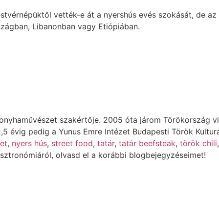
testvérnépüktől vették-e át a nyershús evés szokását, de a
szágban, Libanonban vagy Etiópiában.
 konyhaművészet szakértője. 2005 óta járom Törökország v
5 évig pedig a Yunus Emre Intézet Budapesti Török Kulturál
et
,
nyers hús
,
street food
,
tatár
,
tatár beefsteak
,
török chili
,
sztronómiáról, olvasd el a korábbi blogbejegyzéseimet!