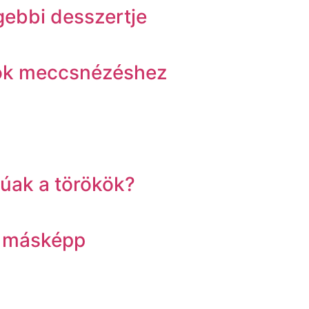
gebbi desszertje
alók meccsnézéshez
úak a törökök?
a másképp