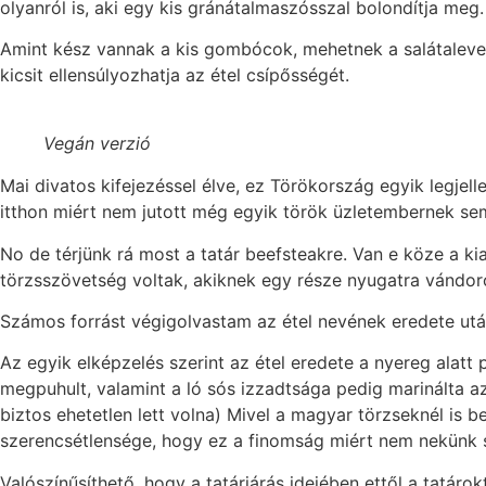
olyanról is, aki egy kis gránátalmaszósszal bolondítja meg.
Amint kész vannak a kis gombócok, mehetnek a salátalevele
kicsit ellensúlyozhatja az étel csípősségét.
Vegán verzió
Mai divatos kifejezéssel élve, ez Törökország egyik legjell
itthon miért nem jutott még egyik török üzletembernek se
No de térjünk rá most a tatár beefsteakre. Van e köze a ki
törzsszövetség voltak, akiknek egy része nyugatra vándoro
Számos forrást végigolvastam az étel nevének eredete után
Az egyik elképzelés szerint az étel eredete a nyereg alatt
megpuhult, valamint a ló sós izzadtsága pedig marinálta az
biztos ehetetlen lett volna) Mivel a magyar törzseknél is 
szerencsétlensége, hogy ez a finomság miért nem nekünk s
Valószínűsíthető, hogy a tatárjárás idejében ettől a tatár