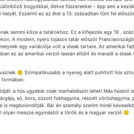
lönböző bogyókkal, illetve fűszerekkel – épp ami a kezükbe
si helyét. Eszerint ez az étel a 13. században tűnt fel elős
zónak semmi köze a tatárokhoz. Ez a kifejezés egy 19 . száza
okon. A modern, nyers tojásos tatár először Franciaországb
 melynek egy variációja volt a steak tartare. Az amerikai fa
an ez az amerikai verzió lassan eltűnt és maradt a steak ta
aznék 🙂 Szimpatikusabb a nyereg alatt puhított hús sztori
a formában.
ódját: a hús ugyebár csak marhabélszín lehet! Más húsból i
sárgája, só, bors, zúzott fokhagyma, reszelt vöröshagyma,
 is megbolondítják. Bár én személy szerint minél kevesebb e
ll olyan messze egymástól a török és a magyar verzió 🙂