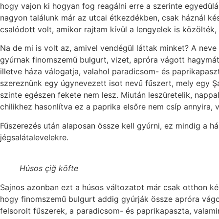
hogy vajon ki hogyan fog reagálni erre a szerinte egyedül
nagyon találunk már az utcai étkezdékben, csak háznál kés
csalódott volt, amikor rajtam kívül a lengyelek is közölték
Na de mi is volt az, amivel vendégül láttak minket? A neve 
gyúrnak finomszemű bulgurt, vizet, apróra vágott hagymát
illetve háza válogatja, valahol paradicsom- és paprikapaszt
szereznünk egy úgynevezett isot nevű fűszert, mely egy Şa
szinte egészen fekete nem lesz. Miután leszüretelik, nappa
chilikhez hasonlítva ez a paprika elsőre nem csíp annyir
Fűszerezés után alaposan össze kell gyúrni, ez mindig a h
jégsalátalevelekre.
Húsos çiğ köfte
Sajnos azonban ezt a húsos változatot már csak otthon kés
hogy finomszemű bulgurt addig gyúrják össze apróra vágott
felsorolt fűszerek, a paradicsom- és paprikapaszta, valami