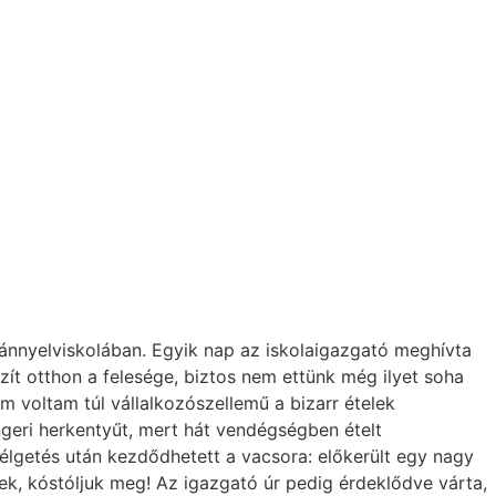
nnyelviskolában. Egyik nap az iskolaigazgató meghívta
zít otthon a felesége, biztos nem ettünk még ilyet soha
 voltam túl vállalkozószellemű a bizarr ételek
engeri herkentyűt, mert hát vendégségben ételt
élgetés után kezdődhetett a vacsora: előkerült egy nagy
ek, kóstóljuk meg! Az igazgató úr pedig érdeklődve várta,