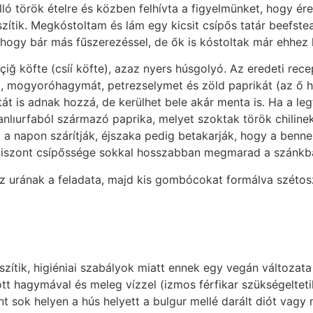
álló török ételre és közben felhívta a figyelmünket, hogy 
zítik. Megkóstoltam és lám egy kicsit csípős tatár beefst
, hogy bár más fűszerezéssel, de ők is kóstoltak már ehhez 
çiğ köfte (csíí köfte), azaz nyers húsgolyó. Az eredeti rec
, mogyoróhagymát, petrezselymet és zöld paprikát (az ő h
át is adnak hozzá, de kerülhet bele akár menta is. Ha a legt
nlıurfaból származó paprika, melyet szoktak török chilinek
l a napon szárítják, éjszaka pedig betakarják, hogy a benne
a, viszont csípőssége sokkal hosszabban megmarad a szánkb
áz urának a feladata, majd kis gombócokat formálva szétosz
zítik, higiéniai szabályok miatt ennek egy vegán változat
 hagymával és meleg vízzel (izmos férfikar szükségeltetik
nt sok helyen a hús helyett a bulgur mellé darált diót vag