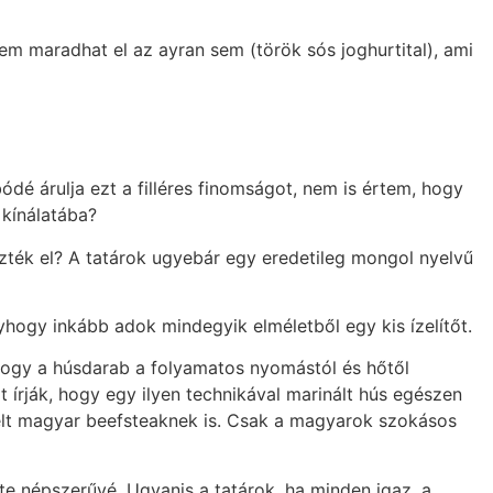
em maradhat el az ayran sem (török sós joghurtital), ami
ódé árulja ezt a filléres finomságot, nem is értem, hogy
 kínálatába?
ezték el? A tatárok ugyebár egy eredetileg mongol nyelvű
yhogy inkább adok mindegyik elméletből egy kis ízelítőt.
, hogy a húsdarab a folyamatos nyomástól és hőtől
 írják, hogy egy ilyen technikával marinált hús egészen
 ételt magyar beefsteaknek is. Csak a magyarok szokásos
rte népszerűvé. Ugyanis a tatárok, ha minden igaz, a