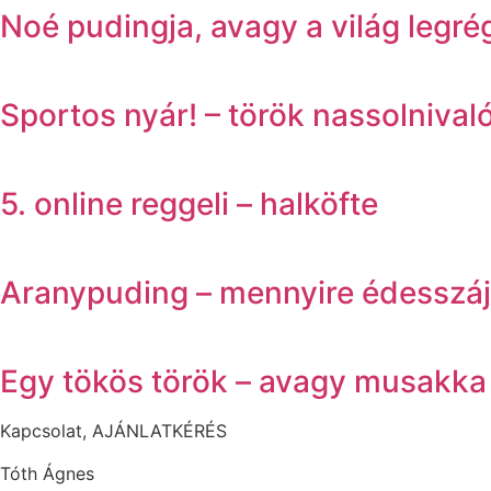
Noé pudingja, avagy a világ legré
Sportos nyár! – török nassolniv
5. online reggeli – halköfte
Aranypuding – mennyire édesszáj
Egy tökös török – avagy musakk
Kapcsolat, AJÁNLATKÉRÉS
Tóth Ágnes