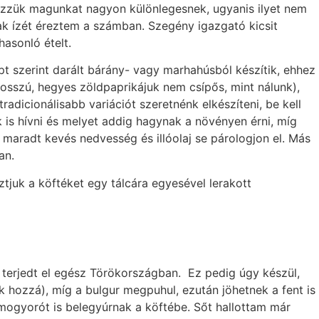
érezzük magunkat nagyon különlegesnek, ugyanis ilyet nem
eak ízét éreztem a számban. Szegény igazgató kicsit
hasonló ételt.
ept szerint darált bárány- vagy marhahúsból készítik, ehhez
osszú, hegyes zöldpaprikájuk nem csípős, mint nálunk),
radicionálisabb variációt szeretnénk elkészíteni, be kell
 is hívni és melyet addig hagynak a növényen érni, míg
 maradt kevés nedvesség és illóolaj se párologjon el. Más
an.
tjuk a köftéket egy tálcára egyesével lerakott
a terjedt el egész Törökországban. Ez pedig úgy készül,
 hozzá), míg a bulgur megpuhul, ezután jöhetnek a fent is
y mogyorót is belegyúrnak a köftébe. Sőt hallottam már