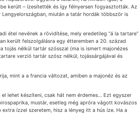
 került – ízesítették és így félnyersen fogyasztották. Az
zör Lengyelországban, miután a tatár hordák többször is
di étel nevének a rövidítése, mely eredetileg “á la tartare”
an került felszolgálásra egy étteremben a 20. század
jta tojás nélkül tartár szósszal (ma is ismert majonézes
rtare verzió tartár szósz nélkül, tojássárgájával és
ja, mint a a francia változat, amiben a majonéz és az
s el lehet készíteni, csak hát nem érdemes… Ezt egyszer
 pirospaprika, mustár, esetleg még apróra vágott kovászos
xtra ízzel szeretem, hisz a lényeg itt a hús íze. Ha a