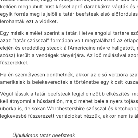
kellően megpuhult húst késsel apró darabkákra vágták és kü
egyik forrás meg is jelöli a tatár beefsteak első előfordulá
lerohanták ezt a vidéket.
Egy másik elmélet szerint a tatár, illetve angolul tartare s
azaz “tatár szósszal” formában volt megtalálható az étlap
elején és eredetileg steack á l’Americaine névre hallgatott,
szósz) került a vendégek tányérjára. Az idő múlásával azonb
fűszerekkel.
Ha én személyesen dönthetnék, akkor az első verzióra szav
amerikaiak is belekeveredtek a történetbe egy kicsit kusz
Végül lássuk a tatár beefsteak legjellemzőbb elkészítési m
kell átnyomni a húsdarálón, majd mehet bele a nyers tojás
uborka is, de sokan Worchestershire szósszal és ketchuppal
legkevésbé fűszerezett variációkat nézzük, akkor nem is á
Újhullámos tatár beefsteak