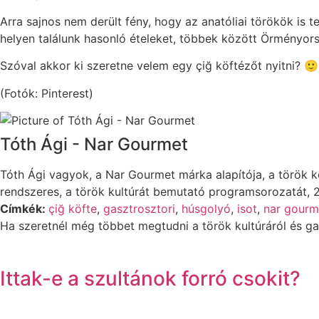
Arra sajnos nem derült fény, hogy az anatóliai törökök is 
helyen találunk hasonló ételeket, többek között Örményor
Szóval akkor ki szeretne velem egy çiğ köftézőt nyitni? 🙂
(Fotók: Pinterest)
Tóth Ági - Nar Gourmet
Tóth Ági vagyok, a Nar Gourmet márka alapítója, a török
rendszeres, a török kultúrát bemutató programsorozatát, 2,
Címkék:
çiğ köfte
,
gasztrosztori
,
húsgolyó
,
isot
,
nar gourm
Ha szeretnél még többet megtudni a török kultúráról és ga
Ittak-e a szultánok forró csokit?