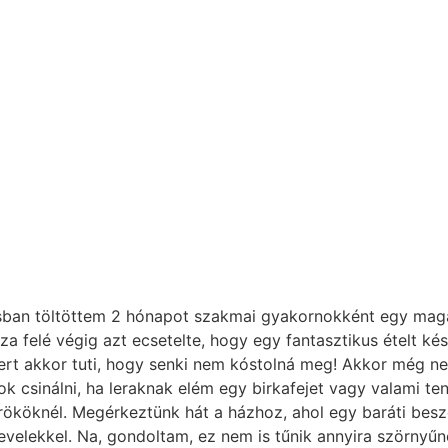
sban töltöttem 2 hónapot szakmai gyakornokként egy magá
 felé végig azt ecsetelte, hogy egy fantasztikus ételt kés
rt akkor tuti, hogy senki nem kóstolná meg! Akkor még nem
gok csinálni, ha leraknak elém egy birkafejet vagy valami t
örököknél. Megérkeztünk hát a házhoz, ahol egy baráti besz
evelekkel. Na, gondoltam, ez nem is tűnik annyira szörnyűn