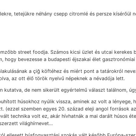
kre, tetejükre néhány csepp citromlé és persze kísérőül n
emzőbb street foodja. Számos kicsi üzlet és utcai kerekes b
m, hogy bevezesse a budapesti éjszakai élet gasztronómiai
alakulásának a çiğ köftéhez és miért pont a tatárokról nev
lva, az ott élő török nyelvű népeknek a névadója lett.
 kutatva, de nem sikerült egyértelmű választ találnom, úg
 puhított húsokhoz nyúlik vissza, aminek az volt a lényege
t. (ezzel szemben egyes 20. század eleji angol források azt
bevált technika volt ez, akár hívhatnák a mai darált húsos
zerzett világhírnevet…
októl ellesett húsfogyasztási szokás vált később Európa-sze