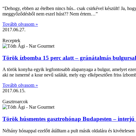
“Dehogy, ebben az ételben nincs hús.. csak csirkével készült! Ja, h
meggyőződésből nem eszel húst?? Nem értem…”
Tovább olvasom »
2017.06.27.
Receptek
Török ízbomba 15 perc alatt – gránátalmás bulgursa
A török konyha egyik legfontosabb alapanyaga a bulgur, amelyet ezerny
aki ne ismerné a kısır nevű salátát, mely egy elképesztően friss ízbom
Tovább olvasom »
2017.06.15.
Gasztroarcok
Török húsmentes gasztrohónap Budapesten – interjú az
Néhány hónappal ezelőtt átálltam a pult másik oldalára és kivételesen