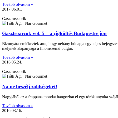
Tovább olvasom »
2017.06.01.
Gasztrosztorik
Gasztroarcok vol. 5 – a çiğköftés Budapestre jön
Bizonyára emlékeztek arra, hogy néhány hónapja egy teljes bejegyzést
melynek alapanyaga a finomszemű bulgur.
Tovább olvasom »
2016.05.24.
Gasztrosztorik
Na ne beszélj zöldségeket!
Nagyjából ez a frappáns mondat hangozhat el egy török anyuka szájából
Tovább olvasom »
2016.03.16.