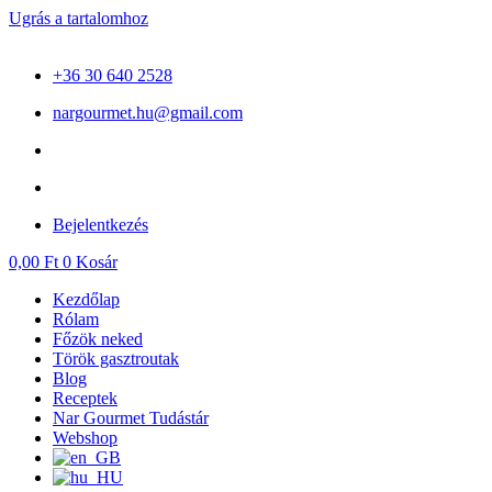
Ugrás a tartalomhoz
+36 30 640 2528
nargourmet.hu@gmail.com
Bejelentkezés
0,00
Ft
0
Kosár
Kezdőlap
Rólam
Főzök neked
Török gasztroutak
Blog
Receptek
Nar Gourmet Tudástár
Webshop