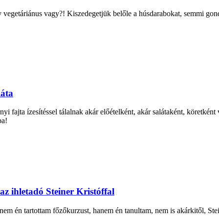
ogy vegetáriánus vagy?! Kiszedegetjük belőle a húsdarabokat, semmi go
láta
i fajta ízesítéssel tálalnak akár előételként, akár salátaként, köretké
ba!
 ihletadó Steiner Kristóffal
 nem én tartottam főzőkurzust, hanem én tanultam, nem is akárkitől, Stei