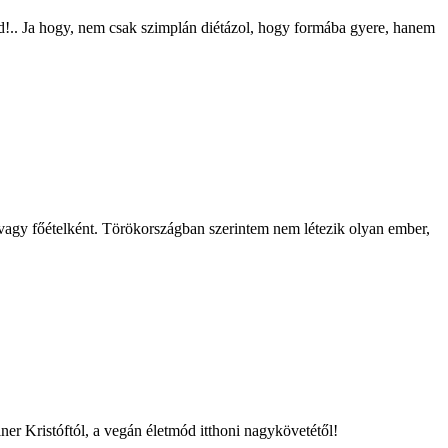
nd!.. Ja hogy, nem csak szimplán diétázol, hogy formába gyere, hanem
nt vagy főételként. Törökországban szerintem nem létezik olyan ember,
ner Kristóftól, a vegán életmód itthoni nagykövetétől!