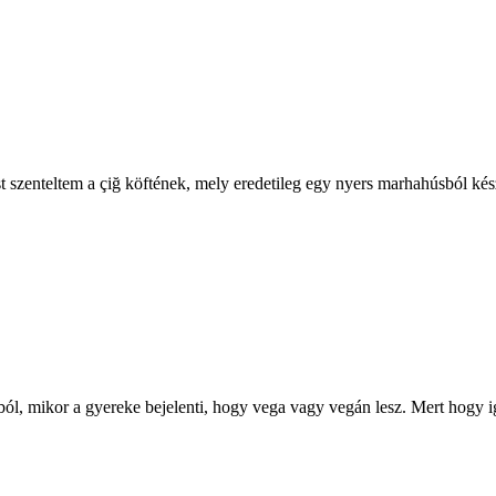
 szenteltem a çiğ köftének, mely eredetileg egy nyers marhahúsból kész
, mikor a gyereke bejelenti, hogy vega vagy vegán lesz. Mert hogy igenis