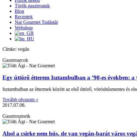
Főzök neked
Török gasztroutak
Blog
Receptek
Nar Gourmet Tudástár
Webshop
Címke: vegán
Gasztroarcok
Egy úttörő étterem Isztambulban a ’90-es években: a 
Isztambulban az éttermek között az első úttörő, vöröshúsmentes és els
Tovább olvasom »
2017.07.08.
Gasztrosztorik
Ahol a csirke nem hús, de van vegán-barát város vegán