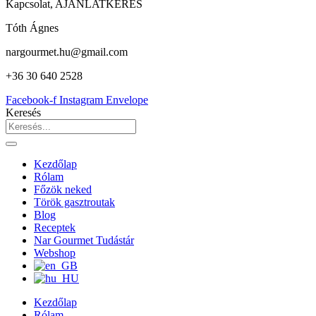
Kapcsolat, AJÁNLATKÉRÉS
Tóth Ágnes
nargourmet.hu@gmail.com
+36 30 640 2528
Facebook-f
Instagram
Envelope
Keresés
Kezdőlap
Rólam
Főzök neked
Török gasztroutak
Blog
Receptek
Nar Gourmet Tudástár
Webshop
Kezdőlap
Rólam