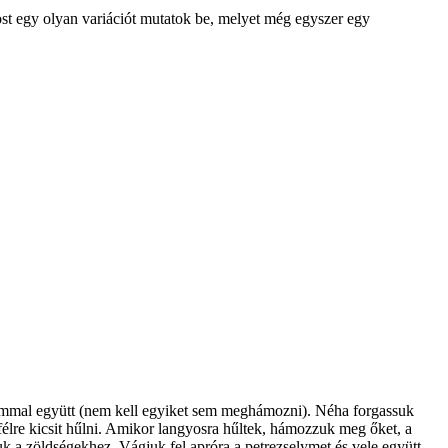
most egy olyan variációt mutatok be, melyet még egyszer egy
csommal együtt (nem kell egyiket sem meghámozni). Néha forgassuk
félre kicsit hűlni. Amikor langyosra hűltek, hámozzuk meg őket, a
uk a zöldségekhez. Vágjuk fel apróra a petrezselymet és vele együtt