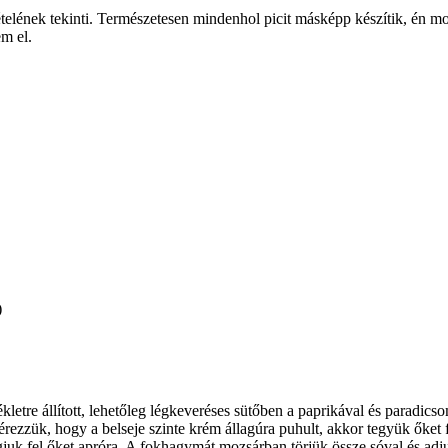
ti ételének tekinti. Természetesen mindenhol picit másképp készítik, én 
m el.
)
letre állított, lehetőleg légkeveréses sütőben a paprikával és paradi
rezzük, hogy a belseje szinte krém állagúra puhult, akkor tegyük őket 
ágjuk fel őket apróra. A fokhagymát mozsárban törjük össze sóval és adj