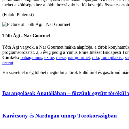
mehet a zöldségekhez a többi hozzávaló is. Jól keverjük össze és sz
(Fotók: Pinterest)
Tóth Ági - Nar Gourmet
Tóth Ági vagyok, a Nar Gourmet márka alapítója, a török konyhaművés
programsorozatát, 2,5 évig pedig a Yunus Emre Intézet Budapesti Törö
Címkék:
babagannus
,
ezme
,
meze
,
nar gourmet
,
rakı
,
rum pilakisi
,
sa
recept
Ha szeretnél még többet megtudni a török kultúráról és gasztronómiár
Barangolások Anatóliában – főzzünk együtt törökül v
Karácsony és Nardugan ünnep Törökországban