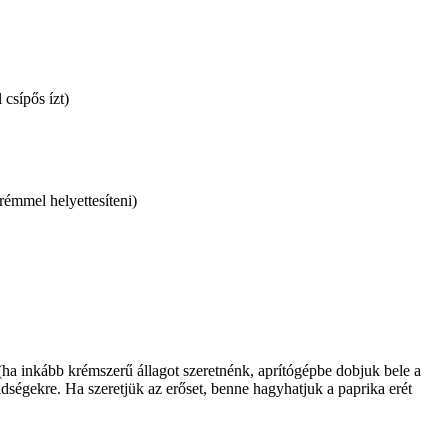
 csípős ízt)
rémmel helyettesíteni)
a inkább krémszerű állagot szeretnénk, aprítógépbe dobjuk bele a
dségekre. Ha szeretjük az erőset, benne hagyhatjuk a paprika erét