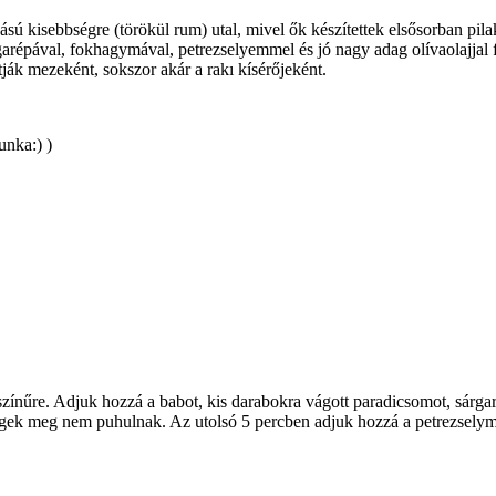
isebbségre (törökül rum) utal, mivel ők készítettek elsősorban pilaki é
rgarépával, fokhagymával, petrezselyemmel és jó nagy adag olívaolajjal 
ztják mezeként, sokszor akár a rakı kísérőjeként.
unka:) )
zínűre. Adjuk hozzá a babot, kis darabokra vágott paradicsomot, sárgar
égek meg nem puhulnak. Az utolsó 5 percben adjuk hozzá a petrezselymet