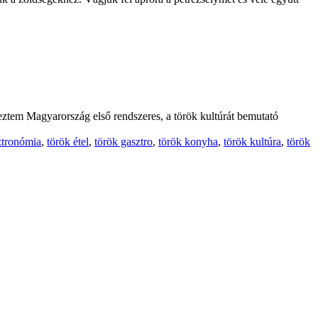
eztem Magyarország első rendszeres, a török kultúrát bemutató
ztronómia
,
török étel
,
török gasztro
,
török konyha
,
török kultúra
,
török