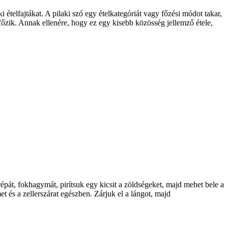
telfajtákat. A pilaki szó egy ételkategóriát vagy főzési módot takar,
főzik. Annak ellenére, hogy ez egy kisebb közösség jellemző étele,
épát, fokhagymát, pirítsuk egy kicsit a zöldségeket, majd mehet bele a
 és a zellerszárat egészben. Zárjuk el a lángot, majd