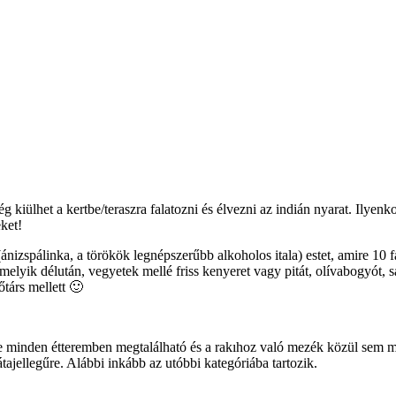
ég kiülhet a kertbe/teraszra falatozni és élvezni az indián nyarat. Ilye
ket!
nizspálinka, a törökök legnépszerűbb alkoholos itala) estet, amire 10 
yik délután, vegyetek mellé friss kenyeret vagy pitát, olívabogyót, sa
társ mellett 🙂
nte minden étteremben megtalálható és a rakıhoz való mezék közül sem 
tajellegűre. Alábbi inkább az utóbbi kategóriába tartozik.