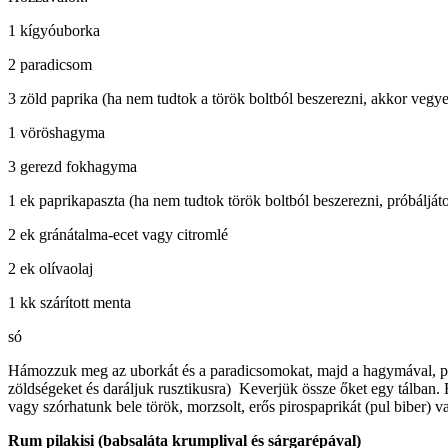
1 kígyóuborka
2 paradicsom
3 zöld paprika (ha nem tudtok a török boltból beszerezni, akkor vegyete
1 vöröshagyma
3 gerezd fokhagyma
1 ek paprikapaszta (ha nem tudtok török boltból beszerezni, próbálját
2 ek gránátalma-ecet vagy citromlé
2 ek olívaolaj
1 kk szárított menta
só
Hámozzuk meg az uborkát és a paradicsomokat, majd a hagymával, pap
zöldségeket és daráljuk rusztikusra) Keverjük össze őket egy tálban. 
vagy szórhatunk bele török, morzsolt, erős pirospaprikát (pul biber) va
Rum pilakisi (babsaláta krumplival és sárgarépával)