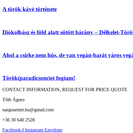
A török kávé története
Diókolbász és föld alatt sütött bárány – Délkelet-Tör
Ahol a csirke nem hús, de van vegán-barát város vegán
Török(paradicsom)ot fogtam!
CONTACT INFORMATION, REQUEST FOR PRICE QUOTE
Tóth Ágnes
nargourmet.hu@gmail.com
+36 30 640 2528
Facebook-f
Instagram
Envelope