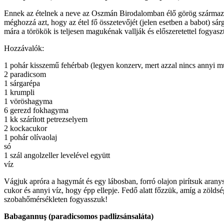
Ennek az ételnek a neve az Oszmán Birodalomban élő görög származású k
méghozzá azt, hogy az étel fő összetevőjét (jelen esetben a babot) sá
mára a törökök is teljesen magukénak vallják és előszeretettel fogyas
Hozzávalók:
1 pohár kisszemű fehérbab (legyen konzerv, mert azzal nincs annyi m
2 paradicsom
1 sárgarépa
1 krumpli
1 vöröshagyma
6 gerezd fokhagyma
1 kk szárított petrezselyem
2 kockacukor
1 pohár olívaolaj
só
1 szál angolzeller levelével együtt
víz
Vágjuk apróra a hagymát és egy lábosban, forró olajon pirítsuk aranys
cukor és annyi víz, hogy épp ellepje. Fedő alatt főzzük, amíg a zölds
szobahőmérsékleten fogyasszuk!
Babagannuş (paradicsomos padlizsánsaláta)