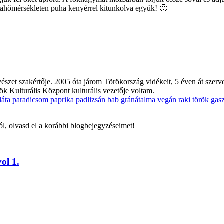
obahőmérsékleten puha kenyérrel kitunkolva együk! 🙂
zet szakértője. 2005 óta járom Törökország vidékeit, 5 éven át szerv
k Kulturális Központ kulturális vezetője voltam.
láta paradicsom paprika padlizsán bab gránátalma vegán raki török gas
ól, olvasd el a korábbi blogbejegyzéseimet!
ol 1.