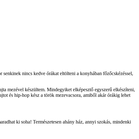
nkor senkinek nincs kedve órákat eltölteni a konyhában főzőcskézéssel,
fajta mezével készültem. Mindegyiket elképesztő egyszerű elkészíteni,
jtot és hip-hop kész a török mezevacsora, amiből akár órákig lehet
maradhat ki soha! Természetesen ahány ház, annyi szokás, mindenki