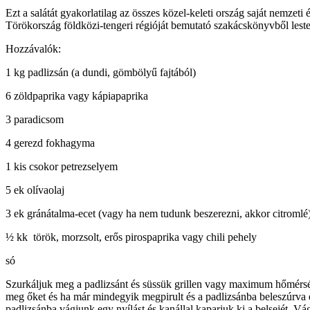
Ezt a salátát gyakorlatilag az összes közel-keleti ország saját nemze
Törökország földközi-tengeri régióját bemutató szakácskönyvből leste
Hozzávalók:
1 kg padlizsán (a dundi, gömbölyű fajtából)
6 zöldpaprika vagy kápiapaprika
3 paradicsom
4 gerezd fokhagyma
1 kis csokor petrezselyem
5 ek olívaolaj
3 ek gránátalma-ecet (vagy ha nem tudunk beszerezni, akkor citromlé
½ kk török, morzsolt, erős pirospaprika vagy chili pehely
só
Szurkáljuk meg a padlizsánt és süssük grillen vagy maximum hőmérsék
meg őket és ha már mindegyik megpirult és a padlizsánba beleszúrva é
padlizsánba vágjunk egy nyílást és kanállal kaparjuk ki a belsejét. V