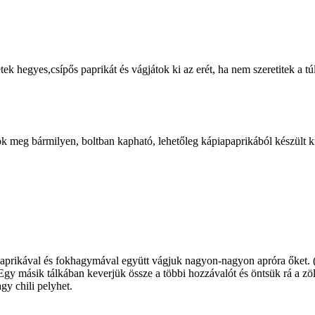
k hegyes,csípős paprikát és vágjátok ki az erét, ha nem szeretitek a túl
ok meg bármilyen, boltban kapható, lehetőleg kápiapaprikából készült k
rikával és fokhagymával együtt vágjuk nagyon-nagyon apróra őket. (h
Egy másik tálkában keverjük össze a többi hozzávalót és öntsük rá a zöl
gy chili pelyhet.