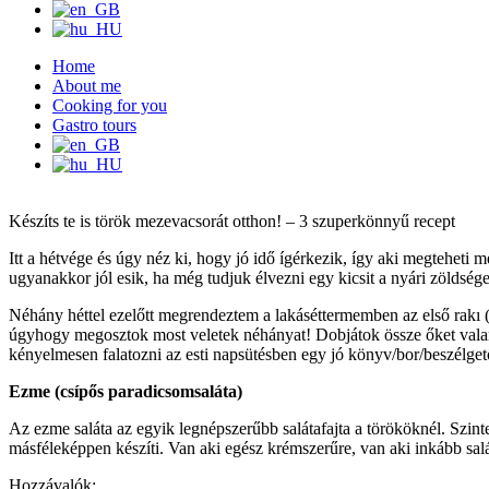
Home
About me
Cooking for you
Gastro tours
Készíts te is török mezevacsorát otthon! – 3 szuperkönnyű recept
Itt a hétvége és úgy néz ki, hogy jó idő ígérkezik, így aki megteheti m
ugyanakkor jól esik, ha még tudjuk élvezni egy kicsit a nyári zöldsége
Néhány héttel ezelőtt megrendeztem a lakáséttermemben az első rakı (á
úgyhogy megosztok most veletek néhányat! Dobjátok össze őket valamel
kényelmesen falatozni az esti napsütésben egy jó könyv/bor/beszélgető
Ezme (csípős paradicsomsaláta)
Az ezme saláta az egyik legnépszerűbb salátafajta a törököknél. Szi
másféleképpen készíti. Van aki egész krémszerűre, van aki inkább salá
Hozzávalók: