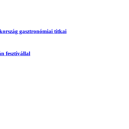
ökország gasztronómiai titkai
 fesztivállal