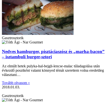
Gasztrosztorik
Nedves hamburger, pisztáciaszósz és „marha-bacon”
– isztambuli burger-sztori
Az elmúlt hetek pulyka-hal-bejgli-lencse-malac túladagolása után
évkezdő posztként valami könnyed témát szerettem volna eredetileg
választani…
Tovább olvasom »
2018.01.03.
Gasztrosztorik