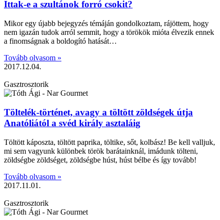
Ittak-e a szultánok forró csokit?
Mikor egy újabb bejegyzés témáján gondolkoztam, rájöttem, hogy
nem igazán tudok arról semmit, hogy a törökök mióta élvezik ennek
a finomságnak a boldogító hatását…
Tovább olvasom »
2017.12.04.
Gasztrosztorik
Töltelék-történet, avagy a töltött zöldségek útja
Anatóliától a svéd király asztaláig
Töltött káposzta, töltött paprika, töltike, sőt, kolbász! Be kell valljuk,
mi sem vagyunk különbek török barátainknál, imádunk tölteni,
zöldségbe zöldséget, zöldségbe húst, húst bélbe és így tovább!
Tovább olvasom »
2017.11.01.
Gasztrosztorik