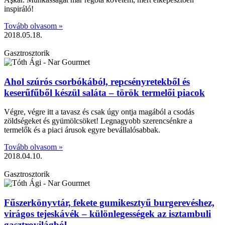
inspiráló!
Tovább olvasom »
2018.05.18.
Gasztrosztorik
Ahol szúrós csorbókából, repcsényretekből és
keserűfűből készül saláta – török termelői piacok
Végre, végre itt a tavasz és csak úgy ontja magából a csodás
zöldségeket és gyümölcsöket! Legnagyobb szerencsénkre a
termelők és a piaci árusok egyre bevállalósabbak.
Tovább olvasom »
2018.04.10.
Gasztrosztorik
Fűszerkönyvtár, fekete gumikesztyű burgerevéshez,
virágos tejeskávék – különlegességek az isztambuli
gasztrovilágból