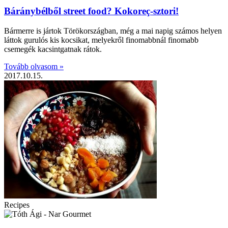
Báránybélből street food? Kokoreç-sztori!
Bármerre is jártok Törökországban, még a mai napig számos helyen
láttok gurulós kis kocsikat, melyekről finomabbnál finomabb
csemegék kacsintgatnak rátok.
Tovább olvasom »
2017.10.15.
Recipes