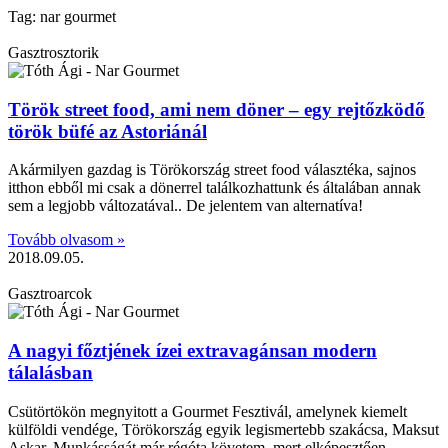
Tag: nar gourmet
Gasztrosztorik
Török street food, ami nem döner – egy rejtőzködő
török büfé az Astoriánál
Akármilyen gazdag is Törökország street food választéka, sajnos
itthon ebből mi csak a dönerrel találkozhattunk és általában annak
sem a legjobb változatával.. De jelentem van alternatíva!
Tovább olvasom »
2018.09.05.
Gasztroarcok
A nagyi főztjének ízei extravagánsan modern
tálalásban
Csütörtökön megnyitott a Gourmet Fesztivál, amelynek kiemelt
külföldi vendége, Törökország egyik legismertebb szakácsa, Maksut
Aşkar. Munkásságát már régóta követem, mert elképesztően