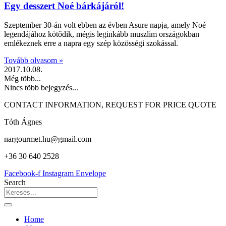
Egy desszert Noé bárkájáról!
Szeptember 30-án volt ebben az évben Asure napja, amely Noé
legendájához kötődik, mégis leginkább muszlim országokban
emlékeznek erre a napra egy szép közösségi szokással.
Tovább olvasom »
2017.10.08.
Még több...
Nincs több bejegyzés...
CONTACT INFORMATION, REQUEST FOR PRICE QUOTE
Tóth Ágnes
nargourmet.hu@gmail.com
+36 30 640 2528
Facebook-f
Instagram
Envelope
Search
Home