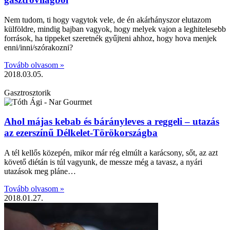
Nem tudom, ti hogy vagytok vele, de én akárhányszor elutazom
külföldre, mindig bajban vagyok, hogy melyek vajon a leghitelesebb
források, ha tippeket szeretnék gyűjteni ahhoz, hogy hova menjek
enni/inni/szórakozni?
Tovább olvasom »
2018.03.05.
Gasztrosztorik
Ahol májas kebab és bárányleves a reggeli – utazás
az ezerszínű Délkelet-Törökországba
A tél kellős közepén, mikor már rég elmúlt a karácsony, sőt, az azt
követő diétán is túl vagyunk, de messze még a tavasz, a nyári
utazások meg pláne…
Tovább olvasom »
2018.01.27.