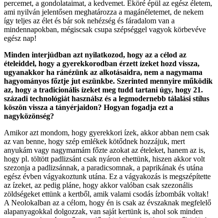
percemet, a gondolataimat, a kedvemet. Eköré épül az egész életem,
ami nyilván jelentősen meghatározza a magánéletemet, de nekem
így teljes az élet és bár sok nehézség és fáradalom van a
mindennapokban, mégiscsak csupa szépséggel vagyok körbevéve
egész nap!
Minden interjúdban azt nyilatkozod, hogy az a célod az
ételeiddel, hogy a gyerekkorodban érzett ízeket hozd vissza,
ugyanakkor ha ránézünk az alkotásaidra, nem a nagymama
hagyományos főztje jut eszünkbe. Szerinted mennyire működik
az, hogy a tradicionális ízeket meg tudd tartani úgy, hogy 21.
századi technológiát használsz és a legmodernebb tálalási stílus
köszön vissza a tányérjaidon? Hogyan fogadja ezt a
nagyközönség?
Amikor azt mondom, hogy gyerekkori ízek, akkor abban nem csak
az van benne, hogy szép emlékek kötődnek hozzájuk, mert
anyukám vagy nagymamám főzte azokat az ételeket, hanem az is,
hogy pl. töltött padlizsánt csak nyáron ehettünk, hiszen akkor volt
szezonja a padlizsánnak, a paradicsomnak, a paprikának és utána
egész évben vágyakoztunk utána. Ez a vágyakozás is megszépítette
az ízeket, az pedig pláne, hogy akkor valóban csak szezonális
zöldségeket ettünk a kertből, amik valami csodás ízbombák voltak!
A Neolokalban az a célom, hogy én is csak az évszaknak megfelelő
alapanyagokkal dolgozzak, van saját kertünk is, ahol sok minden