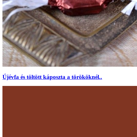
Újévfa és töltött káposzta a törököknél..