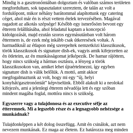
Mindig is a gasztronómiában dolgoztam és valóban számos területen
megfordultam, sok tapasztalatot szereztem, de talán az volt a
fordulópont, mikor néhány barátommal alapítottunk egy catering
céget, ahol már én is részt vettem ételek tervezésében. Magával
ragadott az alkotás szépsége! Később egy ismerősöm bevont egy
étterem felállításába, ahol feladatul kaptam a koncepció
kidolgozását, majd ezután szoros egymásutánban volt három
éttermem is, de ezek még inkább csak útkeresések voltak. A
harmadiknál az étlapon még szerepeltek nemzetközi klasszikusok,
török klasszikusok és signature dish-ek, vagyis amik kifejezetten az
én ötleteim, az én munkásságomat jelképezik. De hamar rájöttem,
hogy nincs szükség a hármas osztásra, a lényeg a török
klasszikusokon van, amiket lehet újraértelmezni, így egyben
signature dish is válik belőlük. A mottó, amit akkor
megfogalmaztunk az volt, hogy mi egy “új, helyi
konyhát/gasztronómiát” képviselünk. Ebből alakult ki a neolokal
kifejezés, ami a jelenlegi étterem névadója lett és egy szóban
mindent magába foglal, mottóra nincs is szükség.
Egyszerre vagy a tulajdonosa és az executive séfje az
étteremnek. Mi a legszebb része és a legnagyobb nehézsége a
munkádnak?
Tulajdonképpen a két dolog összefügg. Amit én csinálok, azt nem
nevezem munkának. Ez maga az életem. Ez határozza meg minden