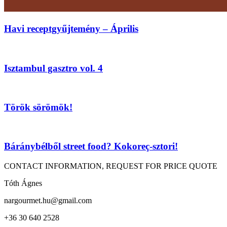
Havi receptgyűjtemény – Április
Isztambul gasztro vol. 4
Török sörömök!
Báránybélből street food? Kokoreç-sztori!
CONTACT INFORMATION, REQUEST FOR PRICE QUOTE
Tóth Ágnes
nargourmet.hu@gmail.com
+36 30 640 2528