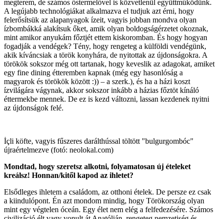
megterem, de számos őstermelővel is közvetlenül együttműködünk.
A legújabb technológiákat alkalmazva el tudjuk azt érni, hogy
felerősítsük az alapanyagok ízeit, vagyis jobban mondva olyan
ízbombákká alakítsuk őket, amik olyan boldogságérzetet okoznak,
mint amikor anyukám főztjét ettem kiskoromban. És hogy hogyan
fogadják a vendégek? Tény, hogy rengeteg a külföldi vendégünk,
akik kíváncsiak a török konyhára, de nyitottak az újdonságokra. A
törökök sokszor még ott tartanak, hogy keveslik az adagokat, amiket
egy fine dining étteremben kapnak (még egy hasonlóság a
magyarok és törökök között :)) – a szerk.), és ha a házi koszt
ízvilágára vágynak, akkor sokszor inkább a házias főztöt kínáló
éttermekbe mennek. De ez is kezd változni, lassan kezdenek nyitni
az újdonságok felé.
İçli köfte, vagyis fűszeres darálthússal töltött "bulgurgombóc"
újraértelmezve (fotó: neolokal.com)
Mondtad, hogy szeretsz alkotni, folyamatosan új ételeket
kreálsz! Honnan/kitől kapod az ihletet?
Elsődleges ihletem a családom, az otthoni ételek. De persze ez csak
a kiindulópont. Én azt mondom mindig, hogy Törökország olyan
mint egy végtelen óceán. Egy élet nem elég a felfedezésére. Számos
civilizáció élt vagy vonult át Anatólián, rengeteg nemzetiség és