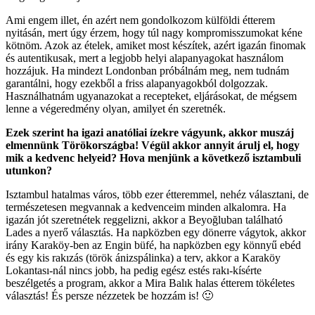
Ami engem illet, én azért nem gondolkozom külföldi étterem
nyitásán, mert úgy érzem, hogy túl nagy kompromisszumokat kéne
kötnöm. Azok az ételek, amiket most készítek, azért igazán finomak
és autentikusak, mert a legjobb helyi alapanyagokat használom
hozzájuk. Ha mindezt Londonban próbálnám meg, nem tudnám
garantálni, hogy ezekből a friss alapanyagokból dolgozzak.
Használhatnám ugyanazokat a recepteket, eljárásokat, de mégsem
lenne a végeredmény olyan, amilyet én szeretnék.
Ezek szerint ha igazi anatóliai ízekre vágyunk, akkor muszáj
elmennünk Törökországba! Végül akkor annyit árulj el, hogy
mik a kedvenc helyeid? Hova menjünk a következő isztambuli
utunkon?
Isztambul hatalmas város, több ezer étteremmel, nehéz választani, de
természetesen megvannak a kedvenceim minden alkalomra. Ha
igazán jót szeretnétek reggelizni, akkor a Beyoğluban található
Lades a nyerő választás. Ha napközben egy dönerre vágytok, akkor
irány Karaköy-ben az Engin büfé, ha napközben egy könnyű ebéd
és egy kis rakızás (török ánizspálinka) a terv, akkor a Karaköy
Lokantası-nál nincs jobb, ha pedig egész estés rakı-kísérte
beszélgetés a program, akkor a Mira Balık halas étterem tökéletes
választás! És persze nézzetek be hozzám is! 🙂