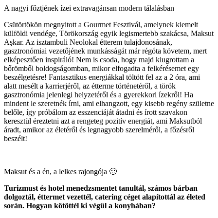
A nagyi főztjének ízei extravagánsan modern tálalásban
Csütörtökön megnyitott a Gourmet Fesztivál, amelynek kiemelt
külföldi vendége, Törökország egyik legismertebb szakácsa, Maksut
Aşkar. Az isztambuli Neolokal étterem tulajdonosának,
gasztronómiai vezetőjének munkásságát már régóta követem, mert
elképesztően inspiráló! Nem is csoda, hogy majd kiugrottam a
bőrömből boldogságomban, mikor elfogadta a felkérésemet egy
beszélgetésre! Fantasztikus energiákkal töltött fel az a 2 óra, ami
alatt mesélt a karrierjéről, az étterme történetéről, a török
gasztronómia jelenlegi helyzetéről és a gyerekkori ízekről! Ha
mindent le szeretnék írni, ami elhangzott, egy kisebb regény születne
belőle, így próbálom az esszenciáját átadni és írott szavakon
keresztül éreztetni azt a rengeteg pozitív energiát, ami Maksutból
áradt, amikor az életéről és legnagyobb szerelméről, a főzésről
beszélt!
Maksut és a én, a lelkes rajongója 🙂
Turizmust és hotel menedzsmentet tanultál, számos bárban
dolgoztál, éttermet vezettél, catering céget alapítottál az életed
során. Hogyan kötöttél ki végül a konyhában?