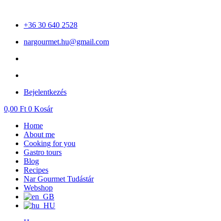
Skip
to
+36 30 640 2528
content
nargourmet.hu@gmail.com
Bejelentkezés
0,00
Ft
0
Kosár
Home
About me
Cooking for you
Gastro tours
Blog
Recipes
Nar Gourmet Tudástár
Webshop