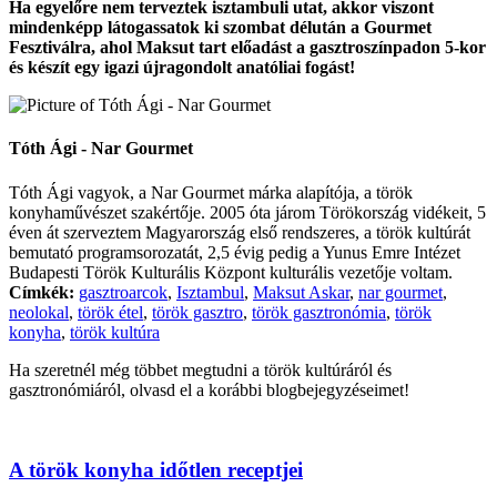
Ha egyelőre nem terveztek isztambuli utat, akkor viszont
mindenképp látogassatok ki szombat délután a Gourmet
Fesztiválra, ahol Maksut tart előadást a gasztroszínpadon 5-kor
és készít egy igazi újragondolt anatóliai fogást!
Tóth Ági - Nar Gourmet
Tóth Ági vagyok, a Nar Gourmet márka alapítója, a török
konyhaművészet szakértője. 2005 óta járom Törökország vidékeit, 5
éven át szerveztem Magyarország első rendszeres, a török kultúrát
bemutató programsorozatát, 2,5 évig pedig a Yunus Emre Intézet
Budapesti Török Kulturális Központ kulturális vezetője voltam.
Címkék:
gasztroarcok
,
Isztambul
,
Maksut Askar
,
nar gourmet
,
neolokal
,
török étel
,
török gasztro
,
török gasztronómia
,
török
konyha
,
török kultúra
Ha szeretnél még többet megtudni a török kultúráról és
gasztronómiáról, olvasd el a korábbi blogbejegyzéseimet!
A török konyha időtlen receptjei