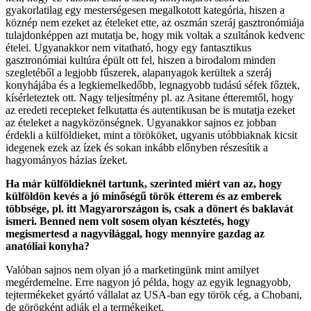
gyakorlatilag egy mesterségesen megalkotott kategória, hiszen a
köznép nem ezeket az ételeket ette, az oszmán szeráj gasztronómiája
tulajdonképpen azt mutatja be, hogy mik voltak a szultánok kedvenc
ételei. Ugyanakkor nem vitatható, hogy egy fantasztikus
gasztronómiai kultúra épült ott fel, hiszen a birodalom minden
szegletéből a legjobb fűszerek, alapanyagok kerültek a szeráj
konyhájába és a legkiemelkedőbb, legnagyobb tudású séfek főztek,
kísérleteztek ott. Nagy teljesítmény pl. az Asitane étteremtől, hogy
az eredeti recepteket felkutatta és autentikusan be is mutatja ezeket
az ételeket a nagyközönségnek. Ugyanakkor sajnos ez jobban
érdekli a külföldieket, mint a törököket, ugyanis utóbbiaknak kicsit
idegenek ezek az ízek és sokan inkább előnyben részesítik a
hagyományos házias ízeket.
Ha már külföldieknél tartunk, szerinted miért van az, hogy
külföldön kevés a jó minőségű török étterem és az emberek
többsége, pl. itt Magyarországon is, csak a dönert és baklavát
ismeri. Benned nem volt sosem olyan késztetés, hogy
megismertesd a nagyvilággal, hogy mennyire gazdag az
anatóliai konyha?
Valóban sajnos nem olyan jó a marketingünk mint amilyet
megérdemelne. Erre nagyon jó példa, hogy az egyik legnagyobb,
tejtermékeket gyártó vállalat az USA-ban egy török cég, a Chobani,
de görögként adják el a termékeiket.