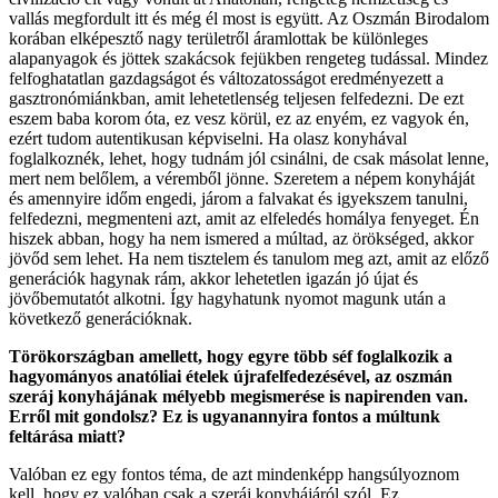
vallás megfordult itt és még él most is együtt. Az Oszmán Birodalom
korában elképesztő nagy területről áramlottak be különleges
alapanyagok és jöttek szakácsok fejükben rengeteg tudással. Mindez
felfoghatatlan gazdagságot és változatosságot eredményezett a
gasztronómiánkban, amit lehetetlenség teljesen felfedezni. De ezt
eszem baba korom óta, ez vesz körül, ez az enyém, ez vagyok én,
ezért tudom autentikusan képviselni. Ha olasz konyhával
foglalkoznék, lehet, hogy tudnám jól csinálni, de csak másolat lenne,
mert nem belőlem, a véremből jönne. Szeretem a népem konyháját
és amennyire időm engedi, járom a falvakat és igyekszem tanulni,
felfedezni, megmenteni azt, amit az elfeledés homálya fenyeget. Én
hiszek abban, hogy ha nem ismered a múltad, az örökséged, akkor
jövőd sem lehet. Ha nem tisztelem és tanulom meg azt, amit az előző
generációk hagynak rám, akkor lehetetlen igazán jó újat és
jövőbemutatót alkotni. Így hagyhatunk nyomot magunk után a
következő generációknak.
Törökországban amellett, hogy egyre több séf foglalkozik a
hagyományos anatóliai ételek újrafelfedezésével, az oszmán
szeráj konyhájának mélyebb megismerése is napirenden van.
Erről mit gondolsz? Ez is ugyanannyira fontos a múltunk
feltárása miatt?
Valóban ez egy fontos téma, de azt mindenképp hangsúlyoznom
kell, hogy ez valóban csak a szeráj konyhájáról szól. Ez