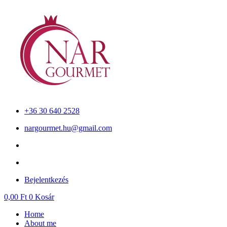
Skip
to
content
+36 30 640 2528
nargourmet.hu@gmail.com
Bejelentkezés
0,00
Ft
0
Kosár
Home
About me