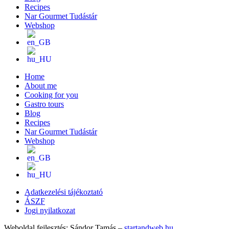
Recipes
Nar Gourmet Tudástár
Webshop
Home
About me
Cooking for you
Gastro tours
Blog
Recipes
Nar Gourmet Tudástár
Webshop
Adatkezelési tájékoztató
ÁSZF
Jogi nyilatkozat
Weboldal fejlesztés: Sándor Tamás –
startandweb.hu