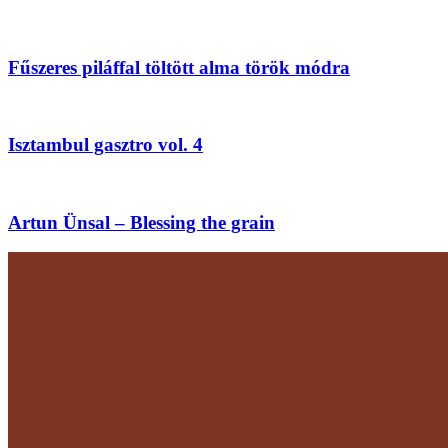
Fűszeres piláffal töltött alma török módra
Isztambul gasztro vol. 4
Artun Ünsal – Blessing the grain