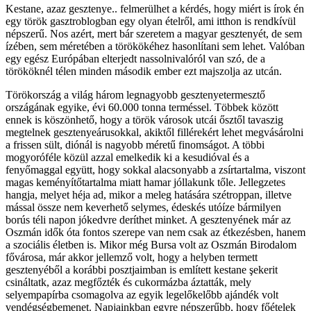
Kestane, azaz gesztenye.. felmerülhet a kérdés, hogy miért is írok én
egy török gasztroblogban egy olyan ételről, ami itthon is rendkívül
népszerű. Nos azért, mert bár szeretem a magyar gesztenyét, de sem
ízében, sem méretében a törökökéhez hasonlítani sem lehet. Valóban
egy egész Európában elterjedt nassolnivalóról van szó, de a
törököknél télen minden második ember ezt majszolja az utcán.
Törökország a világ három legnagyobb gesztenyetermesztő
országának egyike, évi 60.000 tonna terméssel. Többek között
ennek is köszönhető, hogy a török városok utcái ősztől tavaszig
megtelnek gesztenyeárusokkal, akiktől fillérekért lehet megvásárolni
a frissen sült, diónál is nagyobb méretű finomságot. A többi
mogyoróféle közül azzal emelkedik ki a kesudióval és a
fenyőmaggal együtt, hogy sokkal alacsonyabb a zsírtartalma, viszont
magas keményítőtartalma miatt hamar jóllakunk tőle. Jellegzetes
hangja, melyet héja ad, mikor a meleg hatására szétroppan, illetve
mással össze nem keverhető selymes, édeskés utóíze bármilyen
borús téli napon jókedvre deríthet minket. A gesztenyének már az
Oszmán idők óta fontos szerepe van nem csak az étkezésben, hanem
a szociális életben is. Mikor még Bursa volt az Oszmán Birodalom
fővárosa, már akkor jellemző volt, hogy a helyben termett
gesztenyéből a korábbi posztjaimban is említett kestane şekerit
csináltatk, azaz megfőzték és cukormázba áztatták, mely
selyempapírba csomagolva az egyik legelőkelőbb ajándék volt
vendégségbemenet. Napjainkban egyre népszerűbb, hogy főételek