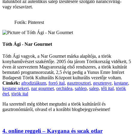
italunkból az autentikus salep ízesítésére szolgáló narancsvirág-
vagy rózsavizet.
Fotók: Pinterest
Tóth Ági - Nar Gourmet
Tóth Ági vagyok, a Nar Gourmet márka alapítója, a török
konyhaművészet szakértője. 2005 óta járom Törökország vidékeit, 5
éven át szerveztem Magyarország első rendszeres, a török kultúrát
bemutató programsorozatát, 2,5 évig pedig a Yunus Emre Intézet
Budapesti Török Kulturális Központ kulturális vezetője voltam.
Címkék:
afrodiziákum
,
forró ital
,
gasztrosztori
,
gesztenye
,
kestane
,
kestane sekeri
,
nar gourmet
,
orchidea
,
sahlep
,
salep
,
téli ital
,
török
étel
,
török ital
Ha szeretnél még többet megtudni a török kultúráról és
gasztronómiáról, olvasd el a korábbi blogbejegyzéseimet!
4. online reggeli – Kaygana és sıcak otlar