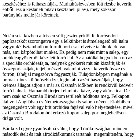
készítéséhez is felhasználják. Marhahúslevesben főtt rizsbe keverik,
ebből lesz a kestaneli pilav (kesztaneli pilav), mely sokszor
bárányhús mellé jár köretnek.
Netán séta közben a frissen sült gesztenyéktől felforrósodott
papírzacskót szorongatva egy a lelkünket is átmelengető téli italra
vágyunk? Isztambulban forralt bort csak elvétve találunk, de van
más, ami kárpótolhat minket. Ez pedig nem más mint a salep, egy
orchideagyökérből készített forró ital. Az anatóliai hegyekben nő az
a speciális orchideafajta, melynek gyökerét miután kiszárítják és
összeporlasztják, tejjel, mézzel, valamint vízzel keverik össze és
forrón, fahéjjal megszórva fogyasztják. Tulajdonképpen magának a
pornak nincs különösebb íze, leginkább azért használják, hogy
krémes állagot adjon a már az Oszmán időkben is rendkívül kedvelt
forró italnak. Hamarabb terjedt el mint a kávé, vagy akár a tea. De
nem csak az Oszmán Birodalom területét hódította meg. Felkapott
ital volt Angliában és Németországban is saloop néven. Előbbiben
megengedett volt egy brit orchidea fajtával való helyettesítése, mivel
az Oszmán Birodalomból érkező import salep por meglehetősen
drága volt.
Bár kezd egyre gyanúsabbá válni, hogy Törökországban minden
második ételt és italt afrodiziákumnak tartanak, megemlíteném, hogy