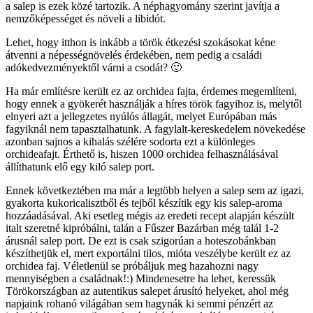
a salep is ezek közé tartozik. A néphagyomány szerint javítja a
nemzőképességet és növeli a libidót.
Lehet, hogy itthon is inkább a török étkezési szokásokat kéne
átvenni a népességnövelés érdekében, nem pedig a családi
adókedvezményektől várni a csodát? 🙂
Ha már említésre került ez az orchidea fajta, érdemes megemlíteni,
hogy ennek a gyökerét használják a híres török fagyihoz is, melytől
elnyeri azt a jellegzetes nyúlós állagát, melyet Európában más
fagyiknál nem tapasztalhatunk. A fagylalt-kereskedelem növekedése
azonban sajnos a kihalás szélére sodorta ezt a különleges
orchideafajt. Érthető is, hiszen 1000 orchidea felhasználásával
állíthatunk elő egy kiló salep port.
Ennek következtében ma már a legtöbb helyen a salep sem az igazi,
gyakorta kukoricalisztből és tejből készítik egy kis salep-aroma
hozzáadásával. Aki esetleg mégis az eredeti recept alapján készült
italt szeretné kipróbálni, talán a Fűszer Bazárban még talál 1-2
árusnál salep port. De ezt is csak szigorúan a hoteszobánkban
készíthetjük el, mert exportálni tilos, mióta veszélybe került ez az
orchidea faj. Véletlenül se próbáljuk meg hazahozni nagy
mennyiségben a családnak!:) Mindenesetre ha lehet, keressük
Törökországban az autentikus salepet árusító helyeket, ahol még
napjaink rohanó világában sem hagynák ki semmi pénzért az