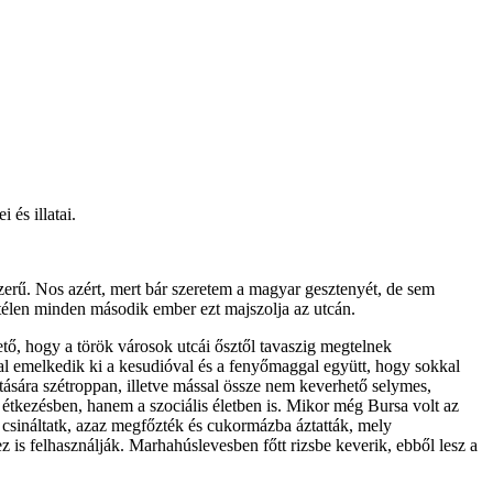
 és illatai.
szerű. Nos azért, mert bár szeretem a magyar gesztenyét, de sem
 télen minden második ember ezt majszolja az utcán.
ő, hogy a török városok utcái ősztől tavaszig megtelnek
zal emelkedik ki a kesudióval és a fenyőmaggal együtt, hogy sokkal
tására szétroppan, illetve mással össze nem keverhető selymes,
étkezésben, hanem a szociális életben is. Mikor még Bursa volt az
 csináltatk, azaz megfőzték és cukormázba áztatták, mely
s felhasználják. Marhahúslevesben főtt rizsbe keverik, ebből lesz a