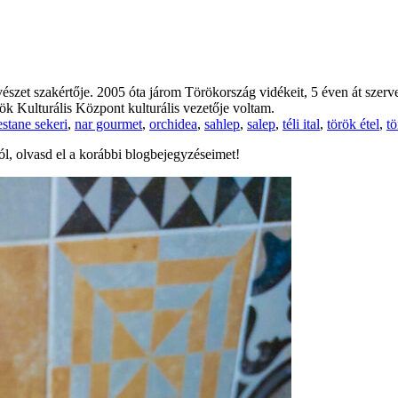
zet szakértője. 2005 óta járom Törökország vidékeit, 5 éven át szerv
k Kulturális Központ kulturális vezetője voltam.
estane sekeri
,
nar gourmet
,
orchidea
,
sahlep
,
salep
,
téli ital
,
török étel
,
tö
ól, olvasd el a korábbi blogbejegyzéseimet!