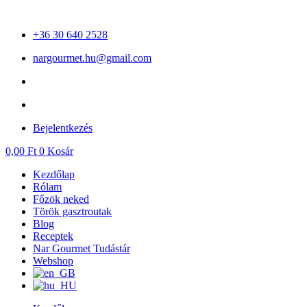
Ugrás
a
+36 30 640 2528
tartalomhoz
nargourmet.hu@gmail.com
Bejelentkezés
0,00
Ft
0
Kosár
Kezdőlap
Rólam
Főzök neked
Török gasztroutak
Blog
Receptek
Nar Gourmet Tudástár
Webshop