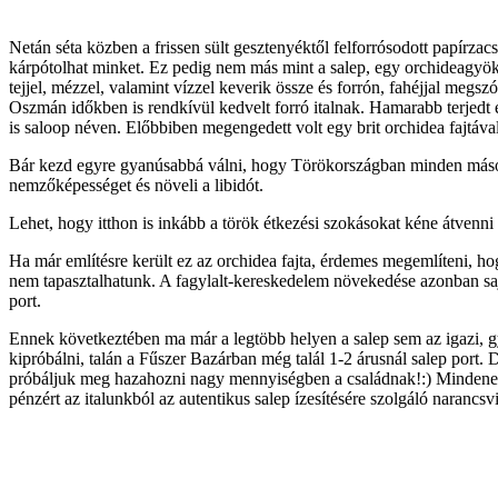
Netán séta közben a frissen sült gesztenyéktől felforrósodott papírzac
kárpótolhat minket. Ez pedig nem más mint a salep, egy orchideagyökérb
tejjel, mézzel, valamint vízzel keverik össze és forrón, fahéjjal meg
Oszmán időkben is rendkívül kedvelt forró italnak. Hamarabb terjedt 
is saloop néven. Előbbiben megengedett volt egy brit orchidea fajtáv
Bár kezd egyre gyanúsabbá válni, hogy Törökországban minden második
nemzőképességet és növeli a libidót.
Lehet, hogy itthon is inkább a török étkezési szokásokat kéne átven
Ha már említésre került ez az orchidea fajta, érdemes megemlíteni, hog
nem tapasztalhatunk. A fagylalt-kereskedelem növekedése azonban sajnos
port.
Ennek következtében ma már a legtöbb helyen a salep sem az igazi, gyak
kipróbálni, talán a Fűszer Bazárban még talál 1-2 árusnál salep port. D
próbáljuk meg hazahozni nagy mennyiségben a családnak!:) Mindenese
pénzért az italunkból az autentikus salep ízesítésére szolgáló narancsv