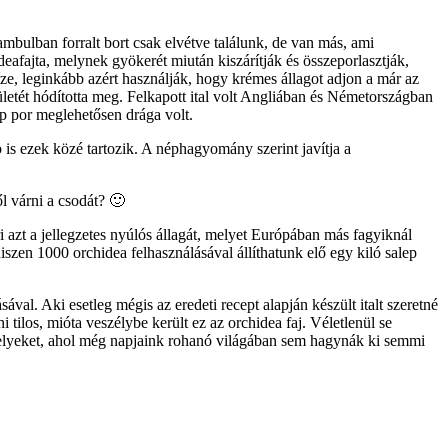
tambulban forralt bort csak elvétve találunk, de van más, ami
deafajta, melynek gyökerét miután kiszárítják és összeporlasztják,
ze, leginkább azért használják, hogy krémes állagot adjon a már az
letét hódította meg. Felkapott ital volt Angliában és Németországban
lep por meglehetősen drága volt.
is ezek közé tartozik. A néphagyomány szerint javítja a
l várni a csodát? 🙂
i azt a jellegzetes nyúlós állagát, melyet Európában más fagyiknál
iszen 1000 orchidea felhasználásával állíthatunk elő egy kiló salep
val. Aki esetleg mégis az eredeti recept alapján készült italt szeretné
 tilos, mióta veszélybe került ez az orchidea faj. Véletlenül se
helyeket, ahol még napjaink rohanó világában sem hagynák ki semmi