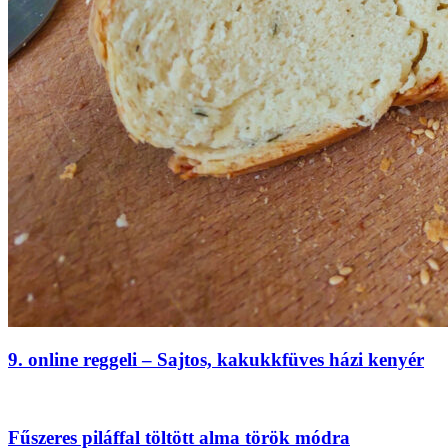
9. online reggeli – Sajtos, kakukkfüves házi kenyér
Fűszeres piláffal töltött alma török módra