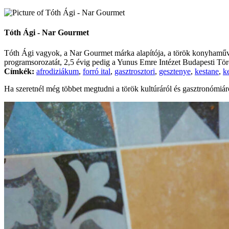
Tóth Ági - Nar Gourmet
Tóth Ági vagyok, a Nar Gourmet márka alapítója, a török konyhaművés
programsorozatát, 2,5 évig pedig a Yunus Emre Intézet Budapesti Törö
Címkék:
afrodiziákum
,
forró ital
,
gasztrosztori
,
gesztenye
,
kestane
,
k
Ha szeretnél még többet megtudni a török kultúráról és gasztronómiár