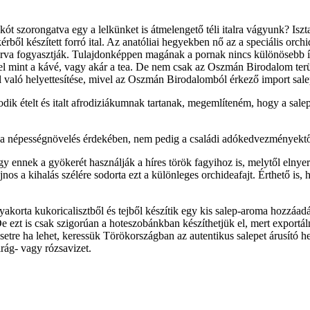
skót szorongatva egy a lelkünket is átmelengető téli italra vágyunk? Isz
ől készített forró ital. Az anatóliai hegyekben nő az a speciális orchi
szórva fogyasztják. Tulajdonképpen magának a pornak nincs különösebb í
el mint a kávé, vagy akár a tea. De nem csak az Oszmán Birodalom terü
al való helyettesítése, mivel az Oszmán Birodalomból érkező import sa
 ételt és italt afrodiziákumnak tartanak, megemlíteném, hogy a salep 
ni a népességnövelés érdekében, nem pedig a családi adókedvezményektő
y ennek a gyökerét használják a híres török fagyihoz is, melytől elnyer
 a kihalás szélére sodorta ezt a különleges orchideafajt. Érthető is, h
orta kukoricalisztből és tejből készítik egy kis salep-aroma hozzáadásá
e ezt is csak szigorúan a hoteszobánkban készíthetjük el, mert exportálni
tre ha lehet, keressük Törökországban az autentikus salepet árusító 
irág- vagy rózsavizet.