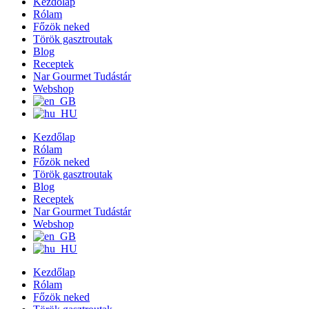
Kezdőlap
Rólam
Főzök neked
Török gasztroutak
Blog
Receptek
Nar Gourmet Tudástár
Webshop
Kezdőlap
Rólam
Főzök neked
Török gasztroutak
Blog
Receptek
Nar Gourmet Tudástár
Webshop
Kezdőlap
Rólam
Főzök neked