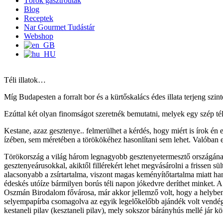
Török gasztroutak
Blog
Receptek
Nar Gourmet Tudástár
Webshop
Téli illatok…
Míg Budapesten a forralt bor és a kürtőskalács édes illata terjeng szint
Ezúttal két olyan finomságot szeretnék bemutatni, melyek egy szép tél
Kestane, azaz gesztenye.. felmerülhet a kérdés, hogy miért is írok én
ízében, sem méretében a törökökéhez hasonlítani sem lehet. Valóban e
Törökország a világ három legnagyobb gesztenyetermesztő országának 
gesztenyeárusokkal, akiktől fillérekért lehet megvásárolni a frissen 
alacsonyabb a zsírtartalma, viszont magas keményítőtartalma miatt ham
édeskés utóíze bármilyen borús téli napon jókedvre deríthet minket. 
Oszmán Birodalom fővárosa, már akkor jellemző volt, hogy a helyben t
selyempapírba csomagolva az egyik legelőkelőbb ajándék volt vendégs
kestaneli pilav (kesztaneli pilav), mely sokszor bárányhús mellé jár kö