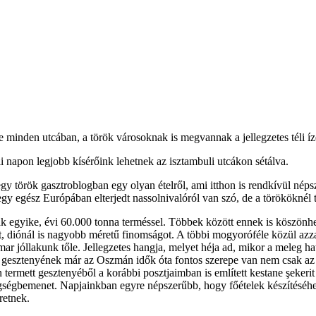
e minden utcában, a török városoknak is megvannak a jellegzetes téli ízei
i napon legjobb kísérőink lehetnek az isztambuli utcákon sétálva.
 egy török gasztroblogban egy olyan ételről, ami itthon is rendkívül nép
gy egész Európában elterjedt nassolnivalóról van szó, de a törököknél
egyike, évi 60.000 tonna terméssel. Többek között ennek is köszönhet
sült, diónál is nagyobb méretű finomságot. A többi mogyoróféle közül az
ar jóllakunk tőle. Jellegzetes hangja, melyet héja ad, mikor a meleg ha
A gesztenyének már az Oszmán idők óta fontos szerepe van nem csak az 
ermett gesztenyéből a korábbi posztjaimban is említett kestane şekerit
égbemenet. Napjainkban egyre népszerűbb, hogy főételek készítéséhez i
retnek.