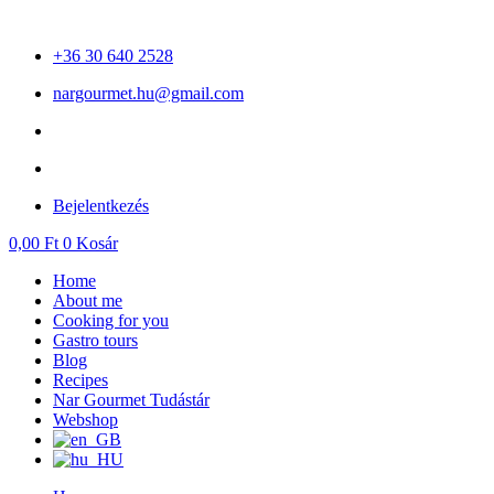
Skip
to
+36 30 640 2528
content
nargourmet.hu@gmail.com
Bejelentkezés
0,00
Ft
0
Kosár
Home
About me
Cooking for you
Gastro tours
Blog
Recipes
Nar Gourmet Tudástár
Webshop