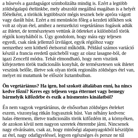
a húsevés a gazdagságot szimbolizálta mindig is. Ezért a legtöbb
zöldségalapú ételünkbe, mely abszolút megállná magában is a helyét
főételként, a törökök legtöbbször mégis tesznek bele apróra vágott
vagy darált húst. Ezért a mi menünkön főleg a kezdeti időkben sok
volt az olyan étel, amihez a nemzetközi vegetáriánus fogások adták
az ihletet, de természetesen vettünk át ötleteket a különböző török
régiók konyháiból is. Úgy gondolom, hogy mára egy teljesen
egyedi, csak ránk jellemző ízvilágot, egyik régióhoz vagy
nemzethez sem köthető ételsorral működik. Például számos variáció
készül a francia eredetű quicheből vagy az olasz lasagne-ból, de
igazi Zencefil módra. Tehát elmondható, hogy nem viszünk
kifejezetten török tradicionális konyhát, de természetesen sok ihletet
veszünk belőle, illetve sok olyan török regionális zöldséges étel van,
melyet mi mutattunk be először Isztambulban.
Ön vegetáriánus? Ha igen, hol szokott általában enni, ha nincs
kedve főzni? Keres egy teljesen vega éttermet vagy bemegy
bármelyik kifőzdébe és eszik a húsmentes kínálatból?
Én nem vagyok vegetáriánus, de elsősorban zöldséges ételeket
eszem, viszonylag ritkán fogyasztok húst. Van néhány kedvenc
halas éttermem, illetve tradicionális török kifőzdém itt, a környéken,
de azokon kívül nem nagyon szeretek étterembe járni. Nincsenek
nagy elvárásaim, csak az, hogy minőségi alapanyagokból készüljön
az étel, nagy odafigyeléssel, legyen egészséges és persze ne túl