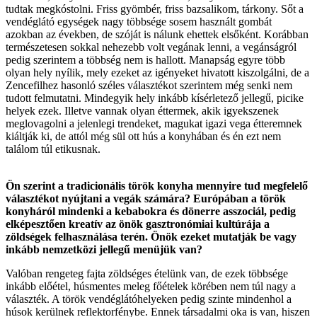
tudtak megkóstolni. Friss gyömbér, friss bazsalikom, tárkony. Sőt a
vendéglátó egységek nagy többsége sosem használt gombát
azokban az években, de szóját is nálunk ehettek elsőként. Korábban
természetesen sokkal nehezebb volt vegának lenni, a vegánságról
pedig szerintem a többség nem is hallott. Manapság egyre több
olyan hely nyílik, mely ezeket az igényeket hivatott kiszolgálni, de a
Zencefilhez hasonló széles választékot szerintem még senki nem
tudott felmutatni. Mindegyik hely inkább kísérletező jellegű, picike
helyek ezek. Illetve vannak olyan éttermek, akik igyekszenek
meglovagolni a jelenlegi trendeket, magukat igazi vega étteremnek
kiáltják ki, de attól még sül ott hús a konyhában és én ezt nem
találom túl etikusnak.
Ön szerint a tradicionális török konyha mennyire tud megfelelő
választékot nyújtani a vegák számára? Európában a török
konyháról mindenki a kebabokra és dönerre asszociál, pedig
elképesztően kreatív az önök gasztronómiai kultúrája a
zöldségek felhasználása terén. Önök ezeket mutatják be vagy
inkább nemzetközi jellegű menüjük van?
Valóban rengeteg fajta zöldséges ételünk van, de ezek többsége
inkább előétel, húsmentes meleg főételek körében nem túl nagy a
választék. A török vendéglátóhelyeken pedig szinte mindenhol a
húsok kerülnek reflektorfénybe. Ennek társadalmi oka is van, hiszen