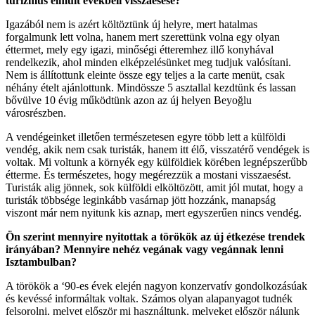
turizmus elmúlt évekbeli visszaesése?
Igazából nem is azért költöztünk új helyre, mert hatalmas
forgalmunk lett volna, hanem mert szerettünk volna egy olyan
éttermet, mely egy igazi, minőségi étteremhez illő konyhával
rendelkezik, ahol minden elképzelésünket meg tudjuk valósítani.
Nem is állítottunk eleinte össze egy teljes a la carte menüt, csak
néhány ételt ajánlottunk. Mindössze 5 asztallal kezdtünk és lassan
bővülve 10 évig működtünk azon az új helyen Beyoğlu
városrészben.
A vendégeinket illetően természetesen egyre több lett a külföldi
vendég, akik nem csak turisták, hanem itt élő, visszatérő vendégek is
voltak. Mi voltunk a környék egy külföldiek körében legnépszerűbb
étterme. És természetes, hogy megérezzük a mostani visszaesést.
Turisták alig jönnek, sok külföldi elköltözött, amit jól mutat, hogy a
turisták többsége leginkább vasárnap jött hozzánk, manapság
viszont már nem nyitunk kis aznap, mert egyszerűen nincs vendég.
Ön szerint mennyire nyitottak a törökök az új étkezése trendek
irányában? Mennyire nehéz vegának vagy vegánnak lenni
Isztambulban?
A törökök a ‘90-es évek elején nagyon konzervatív gondolkozásúak
és kevéssé informáltak voltak. Számos olyan alapanyagot tudnék
felsorolni, melyet először mi használtunk, melyeket először nálunk