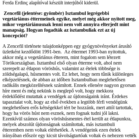
Ferda Erdinç alapítóval készült interjúból kiderül.
Zencefil (jelentése: gyömbér) Isztambul legrégebbi
vegetáriánus éttermeinek egyike, melyet még akkor nyitott meg,
mikor vegetáriánusnak lenni nem volt annyira elterjedt mint
manapság. Hogyan fogadták az isztambuliak ezt az új
koncepciót?
A Zencefil története tulajdonképpen egy gyógynövényeket árusító
üzletként kezdődött 1991-ben. Az éttermet 1993-ban nyitottuk,
akkor még a vegetáriánus étterem, mint fogalom sem létezett
Törökországban. Isztambul első olyan étterme volt, ahol nem
szerepelt az étlapon vöröshús, valamint az ételek többsége is
zöldségalapú, húsmentes volt. Ez lehet, hogy nem tűnik különleges
elképzelésnek, de abban az időben Isztambulban meglehetősen
radikális megközelítésnek számított. Ennek ellenére nagyon gyorsan
híre ment és még nekünk is meglepő volt, hogy mekkora
érdeklődést mutattak a vendégek az újdonságaink iránt. Érdekes
tapasztalat volt, hogy az első években a legtöbb férfi vendégünk
meglehetősen erős kétségekkel tért be hozzánk, mert attól tartottak,
hogy ha vörös húst nem esznek, nem fognak tudni jól lakni.
Ezenkívül számos olyan vöröshúsmentes étel került az étlapunkra,
melyek abszolút újdonságnak számítottak, más isztambuli
étteremben nem voltak elérhetőek. A vendégeink ezen ételek
irányában először egy kicsit távolságtartóak voltak és nehezen vették