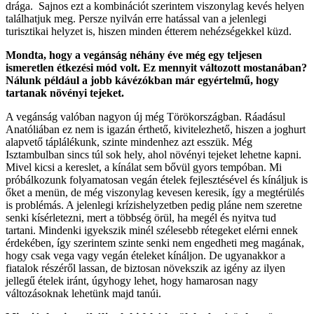
drága. Sajnos ezt a kombinációt szerintem viszonylag kevés helyen
találhatjuk meg. Persze nyilván erre hatással van a jelenlegi
turisztikai helyzet is, hiszen minden étterem nehézségekkel küzd.
Mondta, hogy a vegánság néhány éve még egy teljesen
ismeretlen étkezési mód volt. Ez mennyit változott mostanában?
Nálunk például a jobb kávézókban már egyértelmű, hogy
tartanak növényi tejeket.
A vegánság valóban nagyon új még Törökországban. Ráadásul
Anatóliában ez nem is igazán érthető, kivitelezhető, hiszen a joghurt
alapvető táplálékunk, szinte mindenhez azt esszük. Még
Isztambulban sincs túl sok hely, ahol növényi tejeket lehetne kapni.
Mivel kicsi a kereslet, a kínálat sem bővül gyors tempóban. Mi
próbálkozunk folyamatosan vegán ételek fejlesztésével és kínáljuk is
őket a menün, de még viszonylag kevesen keresik, így a megtérülés
is problémás. A jelenlegi krízishelyzetben pedig pláne nem szeretne
senki kísérletezni, mert a többség örül, ha megél és nyitva tud
tartani. Mindenki igyekszik minél szélesebb rétegeket elérni ennek
érdekében, így szerintem szinte senki nem engedheti meg magának,
hogy csak vega vagy vegán ételeket kínáljon. De ugyanakkor a
fiatalok részéről lassan, de biztosan növekszik az igény az ilyen
jellegű ételek iránt, úgyhogy lehet, hogy hamarosan nagy
változásoknak lehetünk majd tanúi.