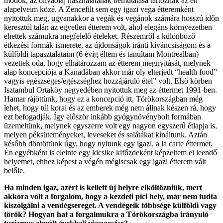
módok, az olívaolaj használatának bemutatása tartoznak az én
alapelveim közé. A Zencefilt sem egy igazi vega étteremként
nyitottuk meg, ugyanakkor a vegák és vegánok számára hosszú időn
keresztül talán az egyetlen étterem volt, ahol elegáns környezetben
ehettek számukra megfelelő ételeket. Részemről a különböző
étkezési formák ismerete, az újdonságok iránti kíváncsiságom és a
külföldi tapasztalataim (6 évig éltem és tanultam Montrealban)
vezettek oda, hogy elhatározzam az étterem megnyitását, melynek
alap koncepciója a Kanadában akkor már oly elterjedt “health food”
vagyis egészséges/egészséghez hozzájáruló étel” volt. Első körben
Isztambul Ortaköy negyedében nyitottuk meg az éttermet 1991-ben.
Hamar rájöttünk, hogy ez a koncepció itt, Törökországban még
lehet, hogy túl korai és az emberek még nem állnak készen rá, hogy
ezt befogadják. Így először inkább gyógynövénybolt formában
üzemeltünk, melynek egyszerre volt egy nagyon egyszerű étlapja is,
melyen péksüteményeket, leveseket és salátákat kínáltunk. Aztán
később döntöttünk úgy, hogy nyitunk egy igazi, a la carte éttermet.
Én egyébként is eleinte egy kicsike kifőzdeként képzeltem el leendő
helyemet, ehhez képest a végén mégiscsak egy igazi étterem vált
belőle.
Ha minden igaz, azért is kellett új helyre elköltözniük, mert
akkora volt a forgalom, hogy a kezdeti pici hely, már nem tudta
kiszolgálni a vendégsereget. A vendégeik többsége külföldi vagy
török? Hogyan hat a forgalmukra a Törökországba irányuló