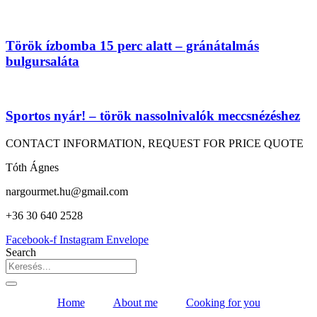
Török ízbomba 15 perc alatt – gránátalmás
bulgursaláta
Sportos nyár! – török nassolnivalók meccsnézéshez
CONTACT INFORMATION, REQUEST FOR PRICE QUOTE
Tóth Ágnes
nargourmet.hu@gmail.com
+36 30 640 2528
Facebook-f
Instagram
Envelope
Search
Home
About me
Cooking for you