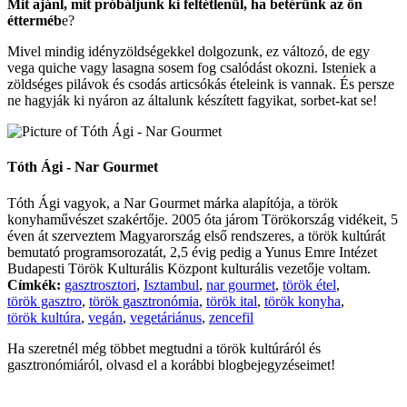
Mit ajánl, mit próbáljunk ki feltétlenül, ha betérünk az ön
étterméb
e?
Mivel mindig idényzöldségekkel dolgozunk, ez változó, de egy
vega quiche vagy lasagna sosem fog csalódást okozni. Isteniek a
zöldséges pilávok és csodás articsókás ételeink is vannak. És persze
ne hagyják ki nyáron az általunk készített fagyikat, sorbet-kat se!
Tóth Ági - Nar Gourmet
Tóth Ági vagyok, a Nar Gourmet márka alapítója, a török
konyhaművészet szakértője. 2005 óta járom Törökország vidékeit, 5
éven át szerveztem Magyarország első rendszeres, a török kultúrát
bemutató programsorozatát, 2,5 évig pedig a Yunus Emre Intézet
Budapesti Török Kulturális Központ kulturális vezetője voltam.
Címkék:
gasztrosztori
,
Isztambul
,
nar gourmet
,
török étel
,
török gasztro
,
török gasztronómia
,
török ital
,
török konyha
,
török kultúra
,
vegán
,
vegetáriánus
,
zencefil
Ha szeretnél még többet megtudni a török kultúráról és
gasztronómiáról, olvasd el a korábbi blogbejegyzéseimet!