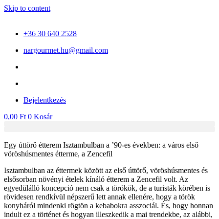
Skip to content
+36 30 640 2528
nargourmet.hu@gmail.com
Bejelentkezés
0,00
Ft
0
Kosár
Egy úttörő étterem Isztambulban a ’90-es években: a város első
vöröshúsmentes étterme, a Zencefil
Isztambulban az éttermek között az első úttörő, vöröshúsmentes és
elsősorban növényi ételek kínáló étterem a Zencefil volt. Az
egyedülálló koncepció nem csak a törökök, de a turisták körében is
rövidesen rendkívül népszerű lett annak ellenére, hogy a török
konyháról mindenki rögtön a kebabokra asszociál. És, hogy honnan
indult ez a történet és hogyan illeszkedik a mai trendekbe, az alábbi,