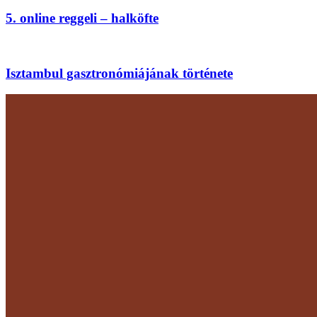
5. online reggeli – halköfte
Isztambul gasztronómiájának története