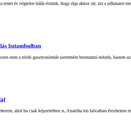
testet és végtelen hálát érzünk, hogy épp akkor ott, azt a pillanatot me
olás Isztambulban
lesen nem a török gasztronómiát szeretném bemutatni nektek, hanem az
láf
tterem, ahol ha csak képzeletben is, Anatólia kis falvaiban érezhetem