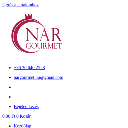
Ugrás a tartalomhoz
+36 30 640 2528
nargourmet.hu@gmail.com
Bejelentkezés
0,00
Ft
0
Kosár
Kezdőlap