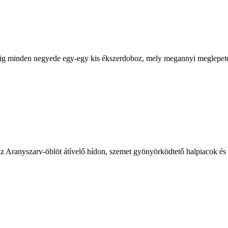
 pedig minden negyede egy-egy kis ékszerdoboz, mely megannyi meglepeté
 az Aranyszarv-öblöt átívelő hídon, szemet gyönyörködtető halpiacok és 