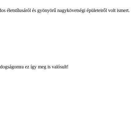
s életstílusáról és gyönyörű nagykövetségi épületeiről volt ismert.
dogságomra ez így meg is valósult!