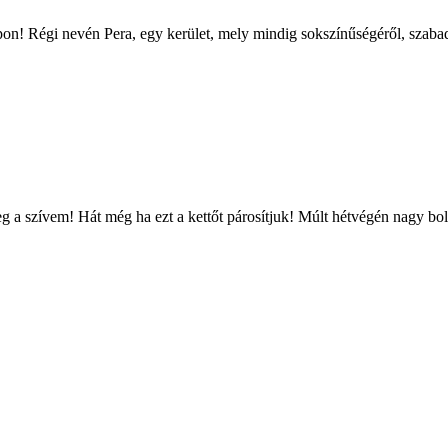
apon! Régi nevén Pera, egy kerület, mely mindig sokszínűségéről, szabado
 a szívem! Hát még ha ezt a kettőt párosítjuk! Múlt hétvégén nagy bol