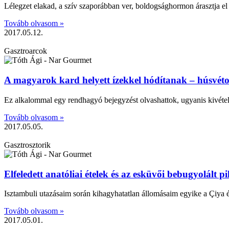
Lélegzet elakad, a szív szaporábban ver, boldogsághormon árasztja el a 
Tovább olvasom »
2017.05.12.
Gasztroarcok
A magyarok kard helyett ízekkel hódítanak – húsvét
Ez alkalommal egy rendhagyó bejegyzést olvashattok, ugyanis kivéte
Tovább olvasom »
2017.05.05.
Gasztrosztorik
Elfeledett anatóliai ételek és az esküvői bebugyolált pi
Isztambuli utazásaim során kihagyhatatlan állomásaim egyike a Çiya é
Tovább olvasom »
2017.05.01.