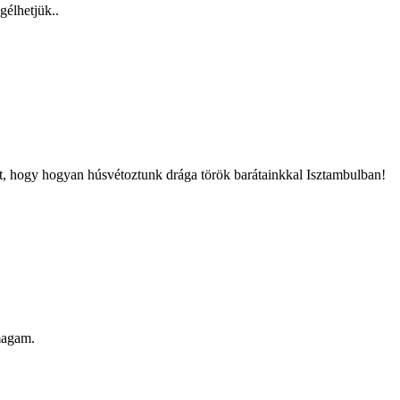
gélhetjük..
t, hogy hogyan húsvétoztunk drága török barátainkkal Isztambulban!
 magam.