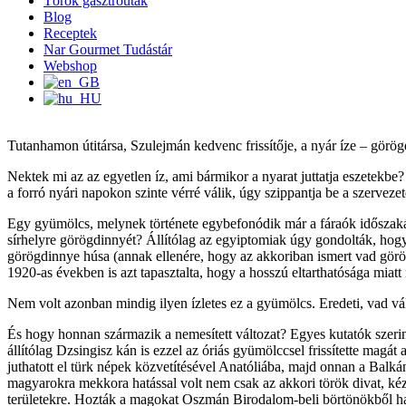
Török gasztroutak
Blog
Receptek
Nar Gourmet Tudástár
Webshop
Tutanhamon útitársa, Szulejmán kedvenc frissítője, a nyár íze – görög
Nektek mi az az egyetlen íz, ami bármikor a nyarat juttatja eszetekb
a forró nyári napokon szinte vérré válik, úgy szippantja be a szerveze
Egy gyümölcs, melynek története egybefonódik már a fáraók időszakáv
sírhelyre görögdinnyét? Állítólag az egyiptomiak úgy gondolták, hogy 
görögdinnye húsa (annak ellenére, hogy az akkoriban ismert vad gör
1920-as években is azt tapasztalta, hogy a hosszú eltarthatósága miat
Nem volt azonban mindig ilyen ízletes ez a gyümölcs. Eredeti, vad vál
És hogy honnan származik a nemesített változat? Egyes kutatók szeri
állítólag Dzsingisz kán is ezzel az óriás gyümölccsel frissítette m
juthatott el türk népek közvetítésével Anatóliába, majd onnan a Balkán
magyarokra mekkora hatással volt nem csak az akkori török divat, kéz
területekre. Hozták a magokat Oszmán Birodalom-beli börtönökből haza