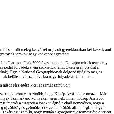
 frissen sült meleg kenyérrel majszolt gyerekkorában két kézzel, ami
 magyarok és törökök nagy kedvence egyaránt!
Líbiában is találtak 5000 éves magokat. De vajon minek tettek egy
ez pedig folyadékra van szükségük, amit tökéletesen biztosít a
erünk). Egy, a National Geographic-nak dolgozó újságíró még az
lnak belőle a száraz időszakra nagy folyadéktartalma miatt.
húsos rész egész kicsi és sárgás színű volt.
k szerint viszont valószínűbb, hogy Közép-Ázsiából származik. Már
rögdinnyék Szamarkand környékén teremnek. Innen, Közép-Ázsiából
sz is írt arról a “Rajzok a török világból” című könyvében, hogy a
 új zöldség és gyümölcs érkezett a törökök által elfoglalt magyar
akáts azt is említi, hogy miután a görögdinnye termesztése elterjedt