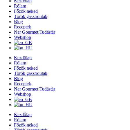
Kezdőlap
Rólam
Főzök neked
Török gasztroutak
Blog
Receptek
Nar Gourmet Tudástár
Webshop
Kezdőlap
Rólam
Főzök neked
Török gasztroutak
Blog
Receptek
Nar Gourmet Tudástár
Webshop
Kezdőlap
Rólam
Főzök neked