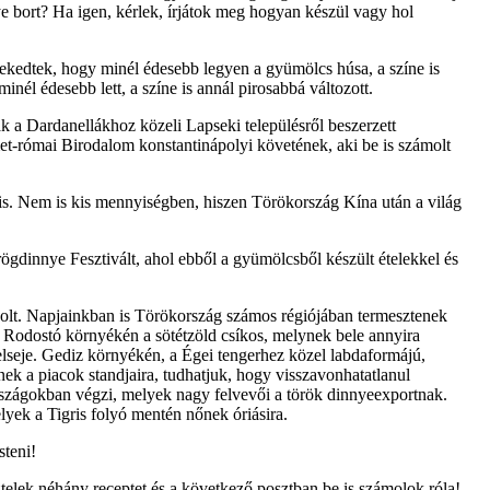
ye bort? Ha igen, kérlek, írjátok meg hogyan készül vagy hol
örekedtek, hogy minél édesebb legyen a gyümölcs húsa, a színe is
nél édesebb lett, a színe is annál pirosabbá változott.
ak a Dardanellákhoz közeli Lapseki településről beszerzett
et-római Birodalom konstantinápolyi követének, aki be is számolt
is. Nem is kis mennyiségben, hiszen Törökország Kína után a világ
ögdinnye Fesztivált, ahol ebből a gyümölcsből készült ételekkel és
olt. Napjainkban is Törökország számos régiójában termesztenek
 Rodostó környékén a sötétzöld csíkos, melynek bele annyira
belseje. Gediz környékén, a Égei tengerhez közel labdaformájú,
nek a piacok standjaira, tudhatjuk, hogy visszavonhatatlanul
országokban végzi, melyek nagy felvevői a török dinnyeexportnak.
lyek a Tigris folyó mentén nőnek óriásira.
steni!
telek néhány receptet és a következő posztban be is számolok róla!