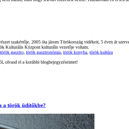
zet szakértője. 2005 óta járom Törökország vidékeit, 5 éven át szerv
k Kulturális Központ kulturális vezetője voltam.
török gasztro
,
török gasztronómia
,
török konyha
,
török kultúra
ól, olvasd el a korábbi blogbejegyzéseimet!
a a török üdítőkbe?