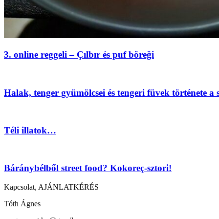
3. online reggeli – Çılbır és puf böreği
Halak, tenger gyümölcsei és tengeri füvek története a 
Téli illatok…
Báránybélből street food? Kokoreç-sztori!
Kapcsolat, AJÁNLATKÉRÉS
Tóth Ágnes