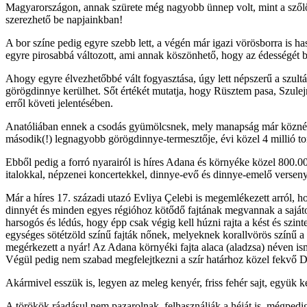
Magyarországon, annak szürete még nagyobb ünnep volt, mint a szőlőszü
szerezhető be napjainkban!
A bor színe pedig egyre szebb lett, a végén már igazi vörösborra is h
egyre pirosabbá változott, ami annak köszönhető, hogy az édességét bef
Ahogy egyre élvezhetőbbé vált fogyasztása, úgy lett népszerű a szultán
görögdinnye kerülhet. Sőt értékét mutatja, hogy Rüsztem pasa, Szule
erről követi jelentésében.
Anatóliában ennek a csodás gyümölcsnek, mely manapság már köznép s
második(!) legnagyobb görögdinnye-termesztője, évi közel 4 millió t
Ebből pedig a forró nyarairól is híres Adana és környéke közel 800.0
italokkal, népzenei koncertekkel, dinnye-evő és dinnye-emelő verseny
Már a híres 17. századi utazó Evliya Çelebi is megemlékezett arról
dinnyét és minden egyes régióhoz kötődő fajtának megvannak a sajáto
harsogós és lédús, hogy épp csak végig kell húzni rajta a kést és szi
egységes sötétzöld színű fajták nőnek, melyeknek korallvörös színű a 
megérkezett a nyár! Az Adana környéki fajta alaca (aladzsa) néven is
Végül pedig nem szabad megfelejtkezni a szír határhoz közel fekvő Diy
Akármivel esszük is, legyen az meleg kenyér, friss fehér sajt, együk
A törökök ráadásul nem pazarolnak, felhasználják a héját is, mégpedi