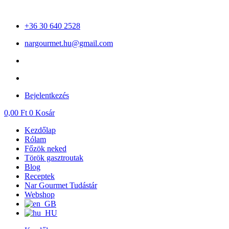
Ugrás
a
+36 30 640 2528
tartalomhoz
nargourmet.hu@gmail.com
Bejelentkezés
0,00
Ft
0
Kosár
Kezdőlap
Rólam
Főzök neked
Török gasztroutak
Blog
Receptek
Nar Gourmet Tudástár
Webshop