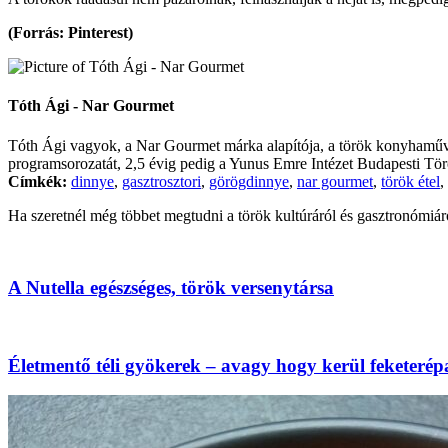
(Forrás: Pinterest)
Tóth Ági - Nar Gourmet
Tóth Ági vagyok, a Nar Gourmet márka alapítója, a török konyhaművés
programsorozatát, 2,5 évig pedig a Yunus Emre Intézet Budapesti Törö
Címkék:
dinnye
,
gasztrosztori
,
görögdinnye
,
nar gourmet
,
török étel
,
Ha szeretnél még többet megtudni a török kultúráról és gasztronómiár
A Nutella egészséges, török versenytársa
Életmentő téli gyökerek – avagy hogy kerül feketerép