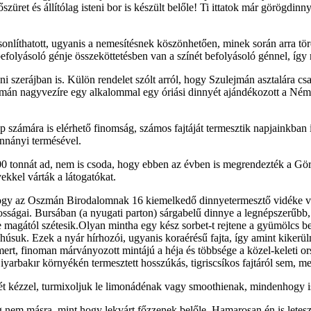
ret és állítólag isteni bor is készült belőle! Ti ittatok már görögdinn
asonlíthatott, ugyanis a nemesítésnek köszönhetően, minek során arra t
olyásoló génje összeköttetésben van a színét befolyásoló génnel, így mi
i szerájban is. Külön rendelet szólt arról, hogy Szulejmán asztalára cs
jmán nagyvezíre egy alkalommal egy óriási dinnyét ajándékozott a Ném
zámára is elérhető finomság, számos fajtáját termesztik napjainkban 
onnányi termésével.
00 tonnát ad, nem is csoda, hogy ebben az évben is megrendezték a Gör
ekkel várták a látogatókat.
, hogy az Oszmán Birodalomnak 16 kiemelkedő dinnyetermesztő vidéke v
sságai. Bursában (a nyugati parton) sárgabelű dinnye a legnépszerűbb,
nte magától szétesik.Olyan mintha egy kész sorbet-t rejtene a gyümölcs 
húsuk. Ezek a nyár hírhozói, ugyanis koraérésű fajta, így amint kikerül
mert, finoman márványozott mintájú a héja és többsége a közel-keleti 
arbakır környékén termesztett hosszúkás, tigriscsíkos fajtáról sem, me
 két kézzel, turmixoljuk le limonádénak vagy smoothienak, mindenhogy i
g nem másra, mint hogy lekvárt főzzenek belőle. Hamarosan én is letesz