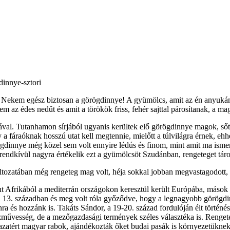
dinnye-sztori
e? Nekem egész biztosan a görögdinnye! A gyümölcs, amit az én anyukám
tem az édes nedűt és amit a törökök friss, fehér sajttal párosítanak, a
al. Tutanhamon sírjából ugyanis kerültek elő görögdinnye magok, sőt 
a fáraóknak hosszú utat kell megtennie, mielőtt a túlvilágra érnek, ehh
ögdinnye még közel sem volt ennyire lédús és finom, mint amit ma ism
t rendkívül nagyra értékelik ezt a gyümölcsöt Szudánban, rengeteget táro
tozatában még rengeteg mag volt, héja sokkal jobban megvastagodott, a 
nt Afrikából a mediterrán országokon keresztül került Európába, máso
agát a 13. században és meg volt róla győződve, hogy a legnagyobb gö
ra és hozzánk is. Takáts Sándor, a 19-20. század fordulóján élt történé
művesség, de a mezőgazdasági termények széles választéka is. Rengeteg
tért magyar rabok, ajándékozták őket budai pasák is környezetüknek. T