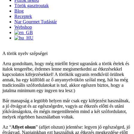
Főzök neked
Török gasztroutak
Blog
Receptek
Nar Gourmet Tudástár
Webshop
A török nyelv szépségei
Arra gondoltam, hogy még mielőtt fejest ugranánk a török ételek és
italok tengerébe, érdemes lenne megismerkedni az étkezésekkel
kapcsolatos kifejezésekkel! A törökök ugyanis rendkívül örülnek
annak, ha egy külföldi az ő anyanyelvükön szólal meg, hát ha még
tradicionális szófordulatokat is tud, akkor egészen biztos, hogy a
jutalma minimum egy ingyen tea lesz:)
Bár manapság a legtöbb helyen már csak egy kifejezést használnak,
a jó étvágyat és az egészségedre, vagyis az étkezés előtti és utáni
jókívánságokra, én mégis megemlíteném mind a két szófordulatot,
melyek régebben használatban voltak.
Az “
Afiyet olsun
” (afijet olszun) jelentése: legyen jó egészséged, jó
étvágyad. Napjainkban ezt használjuk az étkezés megkezdése előtt