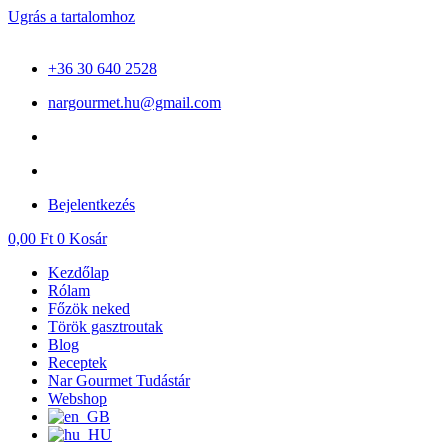
Ugrás a tartalomhoz
+36 30 640 2528
nargourmet.hu@gmail.com
Bejelentkezés
0,00
Ft
0
Kosár
Kezdőlap
Rólam
Főzök neked
Török gasztroutak
Blog
Receptek
Nar Gourmet Tudástár
Webshop