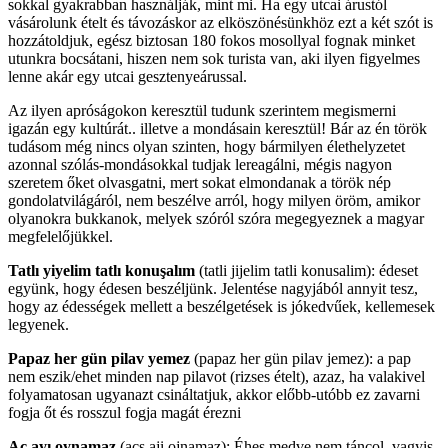
sokkal gyakrabban használják, mint mi. Ha egy utcai árustól
vásárolunk ételt és távozáskor az elköszönésünkhöz ezt a két szót is
hozzátoldjuk, egész biztosan 180 fokos mosollyal fognak minket
utunkra bocsátani, hiszen nem sok turista van, aki ilyen figyelmes
lenne akár egy utcai gesztenyeárussal.
Az ilyen apróságokon keresztül tudunk szerintem megismerni
igazán egy kultúrát.. illetve a mondásain keresztül! Bár az én török
tudásom még nincs olyan szinten, hogy bármilyen élethelyzetet
azonnal szólás-mondásokkal tudjak lereagálni, mégis nagyon
szeretem őket olvasgatni, mert sokat elmondanak a török nép
gondolatvilágáról, nem beszélve arról, hogy milyen öröm, amikor
olyanokra bukkanok, melyek szóról szóra megegyeznek a magyar
megfelelőjükkel.
Tatlı yiyelim tatlı konuşalım
(tatli jijelim tatli konusalim): édeset
együnk, hogy édesen beszéljünk. Jelentése nagyjából annyit tesz,
hogy az édességek mellett a beszélgetések is jókedvűek, kellemesek
legyenek.
Papaz her gün pilav yemez
(papaz her gün pilav jemez): a pap
nem eszik/ehet minden nap pilavot (rizses ételt), azaz, ha valakivel
folyamatosan ugyanazt csináltatjuk, akkor előbb-utóbb ez zavarni
fogja őt és rosszul fogja magát érezni
Aç ayı oynamaz
(acs aji ojnamaz): Éhes medve nem táncol, vagyis