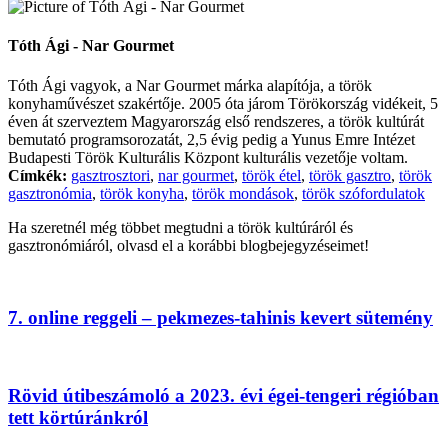
Tóth Ági - Nar Gourmet
Tóth Ági vagyok, a Nar Gourmet márka alapítója, a török
konyhaművészet szakértője. 2005 óta járom Törökország vidékeit, 5
éven át szerveztem Magyarország első rendszeres, a török kultúrát
bemutató programsorozatát, 2,5 évig pedig a Yunus Emre Intézet
Budapesti Török Kulturális Központ kulturális vezetője voltam.
Címkék:
gasztrosztori
,
nar gourmet
,
török étel
,
török gasztro
,
török
gasztronómia
,
török konyha
,
török mondások
,
török szófordulatok
Ha szeretnél még többet megtudni a török kultúráról és
gasztronómiáról, olvasd el a korábbi blogbejegyzéseimet!
7. online reggeli – pekmezes-tahinis kevert sütemény
Rövid útibeszámoló a 2023. évi égei-tengeri régióban
tett körtúránkról