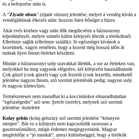
és a befejezése után is.
A “
Ziyade olsun
” (zijade olszun) jelentése, melyet a vendég kíván a
vendéglátónak étkezés után: hozzon Isten bőséget a házra
Akár evés közben vagy után illik megdicsérni a háziasszony
teljesítményét, melyre szintén külön kifejezés létezik a törököknél:
Ellerinize sağlık (ellerinize száálik): Jó egészséget kívánok a
kezeidnek, vagyis remélem, hogy a kezeid még hosszú időn át
tudnak ilyen finom ételeket készíteni.
Miután a háziasszonyt szép szavakkal illettük, a sor az ételeken van,
melyekkel ha meg vagyunk elégedve, két kifejezést használhatunk:
Çok güzel (csok güzel) vagy çok lezzetli (csok lezzetli), mindkettő
jelentése nagyon finom, szó szerinti jelentésük pedig: nagyon szép
és nagyon ízletes/ízes.
Természetesen nem maradhat ki a koccintáskor elmaradhatatlan
“egészségedre” szó sem: Şerefe (serefe), melynek szó szerinti
jelentése: tiszteletre
Kolay gelsin
(kolaj gelszin): szó szerinti jelentése “könnyen
menjen”. Bár ez a kifejezés nem kapcsolódik szorosan a
gasztronómiához, mégis érdemes megjegyeznünk. Magyar
megfelelője a “jó munkát”, annyi különbséggel, hogy a törökök