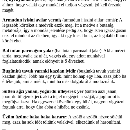
ahhoz, hogy valaki egy munkát el tudjon végezni, jól kell éreznie
magát.
Armudun iyisini ayılar yermiş
(armudun ijiszini ajilar jermis): A
legszebb körtéket a medvék eszik meg. Itt a medve a butaság
metaforája, így a mondás jelentése pedig az, hogy Isten igazságosan
oszt el mindent az életben, így aki egy kicsit buta, az legalább finom
körtét ehet.
Bal tutan parmağını yalar
(bal tutan parmaaini jalar): Aki a mézet
tartja, megnyalja az ujját, vagyis aki egy adott munkával
foglalatoskodik, annak előnyeit is ő élvezheti
Bugünkü tavuk yarınki kazdan iyidir
(bugünkü tavuk yarinki
kazdan ijidir): Jobb ma egy tyúk, mint holnap egy liba, azaz jobb ha
értékeljük, ami a miénk, mint ha más dolgokról álmodoznánk.
Sütten ağzı yanan, yoğurdu üfleyerek yer
(sütten aazi janan,
joourdu üflejerek jer): aki a tejjel megégeti a száját, a joghurtot is
megfújva issza. Ha egyszer elkövetünk egy hibát, nagyon vigyázni
fogunk arra, hogy újra abba a hibába ne essünk.
Üzüm üzüme baka baka kararır
: A szőlő a szőlőt nézve sötétül
meg, azaz ha sok időt töltünk valakivel, elkezdünk rá hasonlítani.