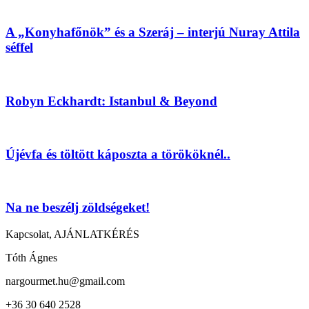
A „Konyhafőnök” és a Szeráj – interjú Nuray Attila
séffel
Robyn Eckhardt: Istanbul & Beyond
Újévfa és töltött káposzta a törököknél..
Na ne beszélj zöldségeket!
Kapcsolat, AJÁNLATKÉRÉS
Tóth Ágnes
nargourmet.hu@gmail.com
+36 30 640 2528