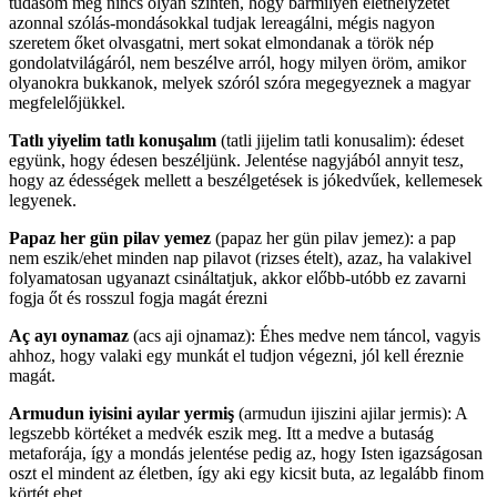
tudásom még nincs olyan szinten, hogy bármilyen élethelyzetet
azonnal szólás-mondásokkal tudjak lereagálni, mégis nagyon
szeretem őket olvasgatni, mert sokat elmondanak a török nép
gondolatvilágáról, nem beszélve arról, hogy milyen öröm, amikor
olyanokra bukkanok, melyek szóról szóra megegyeznek a magyar
megfelelőjükkel.
Tatlı yiyelim tatlı konuşalım
(tatli jijelim tatli konusalim): édeset
együnk, hogy édesen beszéljünk. Jelentése nagyjából annyit tesz,
hogy az édességek mellett a beszélgetések is jókedvűek, kellemesek
legyenek.
Papaz her gün pilav yemez
(papaz her gün pilav jemez): a pap
nem eszik/ehet minden nap pilavot (rizses ételt), azaz, ha valakivel
folyamatosan ugyanazt csináltatjuk, akkor előbb-utóbb ez zavarni
fogja őt és rosszul fogja magát érezni
Aç ayı oynamaz
(acs aji ojnamaz): Éhes medve nem táncol, vagyis
ahhoz, hogy valaki egy munkát el tudjon végezni, jól kell éreznie
magát.
Armudun iyisini ayılar yermiş
(armudun ijiszini ajilar jermis): A
legszebb körtéket a medvék eszik meg. Itt a medve a butaság
metaforája, így a mondás jelentése pedig az, hogy Isten igazságosan
oszt el mindent az életben, így aki egy kicsit buta, az legalább finom
körtét ehet.