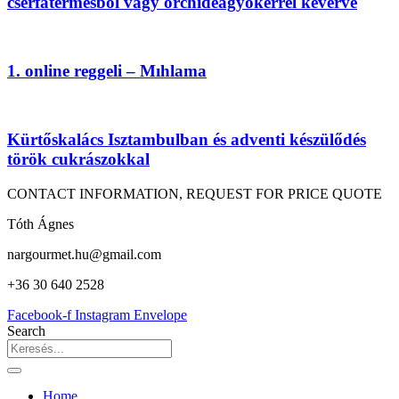
cserfatermésből vagy orchideagyökérrel keverve
1. online reggeli – Mıhlama
Kürtőskalács Isztambulban és adventi készülődés
török cukrászokkal
CONTACT INFORMATION, REQUEST FOR PRICE QUOTE
Tóth Ágnes
nargourmet.hu@gmail.com
+36 30 640 2528
Facebook-f
Instagram
Envelope
Search
Home