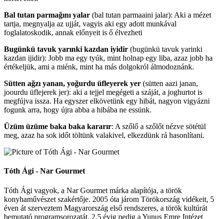
Bal tutan parmağını yalar
(bal tutan parmaaini jalar): Aki a mézet
tartja, megnyalja az ujját, vagyis aki egy adott munkával
foglalatoskodik, annak előnyeit is ő élvezheti
Bugünkü tavuk yarınki kazdan iyidir
(bugünkü tavuk yarinki
kazdan ijidir): Jobb ma egy tyúk, mint holnap egy liba, azaz jobb ha
értékeljük, ami a miénk, mint ha más dolgokról álmodoznánk.
Sütten ağzı yanan, yoğurdu üfleyerek yer
(sütten aazi janan,
joourdu üflejerek jer): aki a tejjel megégeti a száját, a joghurtot is
megfújva issza. Ha egyszer elkövetünk egy hibát, nagyon vigyázni
fogunk arra, hogy újra abba a hibába ne essünk.
Üzüm üzüme baka baka kararır
: A szőlő a szőlőt nézve sötétül
meg, azaz ha sok időt töltünk valakivel, elkezdünk rá hasonlítani.
Tóth Ági - Nar Gourmet
Tóth Ági vagyok, a Nar Gourmet márka alapítója, a török
konyhaművészet szakértője. 2005 óta járom Törökország vidékeit, 5
éven át szerveztem Magyarország első rendszeres, a török kultúrát
bemutató programsorozatát, 2,5 évig pedig a Yunus Emre Intézet