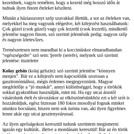
kezeidnek, vagyis remélem, hogy a kezeid még hosszú időn át
tudnak ilyen finom ételeket készíteni.
Miután a háziasszonyt szép szavakkal illettük, a sor az ételeken van,
melyekkel ha meg vagyunk elégedve, két kifejezést használhatunk:
Çok güzel (csok güzel) vagy çok lezzetli (csok lezzetli), mindkettő
jelentése nagyon finom, szó szerinti jelentésük pedig: nagyon szép
és nagyon ízletes/ízes.
Természetesen nem maradhat ki a koccintáskor elmaradhatatlan
“egészségedre” szó sem: Şerefe (serefe), melynek szó szerinti
jelentése: tiszteletre
Kolay gelsin
(kolaj gelszin): szó szerinti jelentése “könnyen
menjen”. Bár ez a kifejezés nem kapcsolódik szorosan a
gasztronómiához, mégis érdemes megjegyeznünk. Magyar
megfelelője a “jó munkát”, annyi különbséggel, hogy a törökök
sokkal gyakrabban használják, mint mi. Ha egy utcai árustól
vásárolunk ételt és távozáskor az elköszönésünkhöz ezt a két szót is
hozzátoldjuk, egész biztosan 180 fokos mosollyal fognak minket
utunkra bocsátani, hiszen nem sok turista van, aki ilyen figyelmes
lenne akár egy utcai gesztenyeárussal.
Az ilyen apróságokon keresztül tudunk szerintem megismerni
igazán egy kultúrát.. illetve a mondásain keresztül! Bár az én török