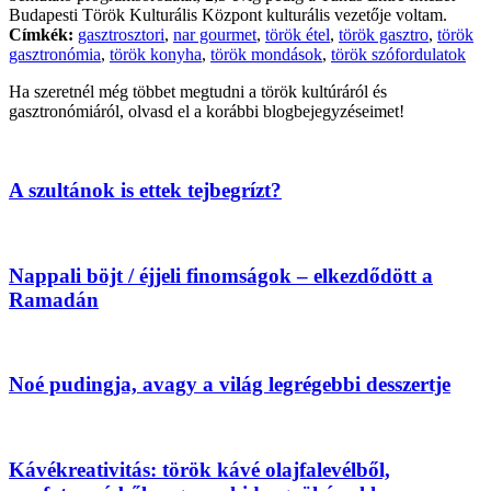
Budapesti Török Kulturális Központ kulturális vezetője voltam.
Címkék:
gasztrosztori
,
nar gourmet
,
török étel
,
török gasztro
,
török
gasztronómia
,
török konyha
,
török mondások
,
török szófordulatok
Ha szeretnél még többet megtudni a török kultúráról és
gasztronómiáról, olvasd el a korábbi blogbejegyzéseimet!
A szultánok is ettek tejbegrízt?
Nappali böjt / éjjeli finomságok – elkezdődött a
Ramadán
Noé pudingja, avagy a világ legrégebbi desszertje
Kávékreativitás: török kávé olajfalevélből,