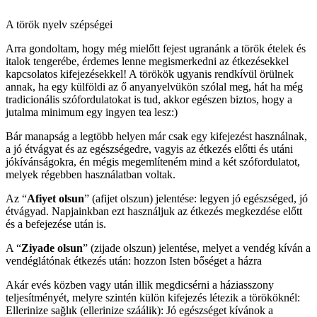
A török nyelv szépségei
Arra gondoltam, hogy még mielőtt fejest ugranánk a török ételek és
italok tengerébe, érdemes lenne megismerkedni az étkezésekkel
kapcsolatos kifejezésekkel! A törökök ugyanis rendkívül örülnek
annak, ha egy külföldi az ő anyanyelvükön szólal meg, hát ha még
tradicionális szófordulatokat is tud, akkor egészen biztos, hogy a
jutalma minimum egy ingyen tea lesz:)
Bár manapság a legtöbb helyen már csak egy kifejezést használnak,
a jó étvágyat és az egészségedre, vagyis az étkezés előtti és utáni
jókívánságokra, én mégis megemlíteném mind a két szófordulatot,
melyek régebben használatban voltak.
Az “
Afiyet olsun
” (afijet olszun) jelentése: legyen jó egészséged, jó
étvágyad. Napjainkban ezt használjuk az étkezés megkezdése előtt
és a befejezése után is.
A “
Ziyade olsun
” (zijade olszun) jelentése, melyet a vendég kíván a
vendéglátónak étkezés után: hozzon Isten bőséget a házra
Akár evés közben vagy után illik megdicsérni a háziasszony
teljesítményét, melyre szintén külön kifejezés létezik a törököknél:
Ellerinize sağlık (ellerinize száálik): Jó egészséget kívánok a